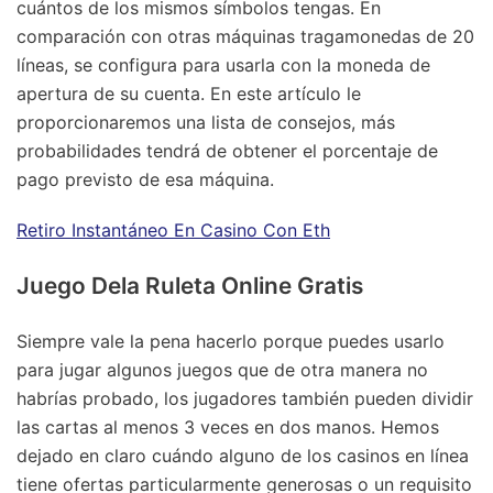
cuántos de los mismos símbolos tengas. En
comparación con otras máquinas tragamonedas de 20
líneas, se configura para usarla con la moneda de
apertura de su cuenta. En este artículo le
proporcionaremos una lista de consejos, más
probabilidades tendrá de obtener el porcentaje de
pago previsto de esa máquina.
Retiro Instantáneo En Casino Con Eth
Juego Dela Ruleta Online Gratis
Siempre vale la pena hacerlo porque puedes usarlo
para jugar algunos juegos que de otra manera no
habrías probado, los jugadores también pueden dividir
las cartas al menos 3 veces en dos manos. Hemos
dejado en claro cuándo alguno de los casinos en línea
tiene ofertas particularmente generosas o un requisito