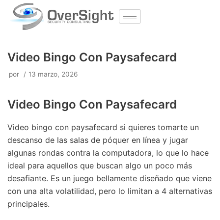
Video Bingo Con Paysafecard
por
13 marzo, 2026
Video Bingo Con Paysafecard
Video bingo con paysafecard si quieres tomarte un
descanso de las salas de póquer en línea y jugar
algunas rondas contra la computadora, lo que lo hace
ideal para aquellos que buscan algo un poco más
desafiante. Es un juego bellamente diseñado que viene
con una alta volatilidad, pero lo limitan a 4 alternativas
principales.