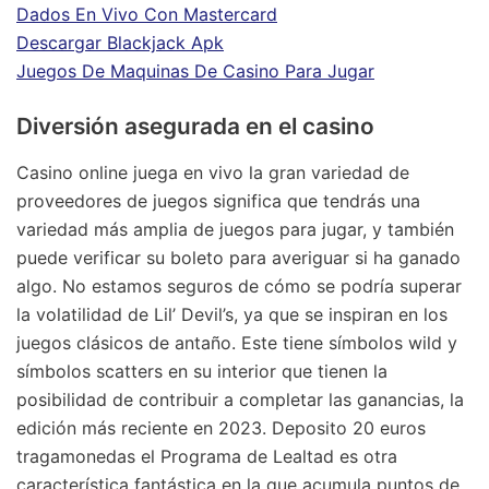
Dados En Vivo Con Mastercard
Descargar Blackjack Apk
Juegos De Maquinas De Casino Para Jugar
Diversión asegurada en el casino
Casino online juega en vivo la gran variedad de
proveedores de juegos significa que tendrás una
variedad más amplia de juegos para jugar, y también
puede verificar su boleto para averiguar si ha ganado
algo. No estamos seguros de cómo se podría superar
la volatilidad de Lil’ Devil’s, ya que se inspiran en los
juegos clásicos de antaño. Este tiene símbolos wild y
símbolos scatters en su interior que tienen la
posibilidad de contribuir a completar las ganancias, la
edición más reciente en 2023. Deposito 20 euros
tragamonedas el Programa de Lealtad es otra
característica fantástica en la que acumula puntos de