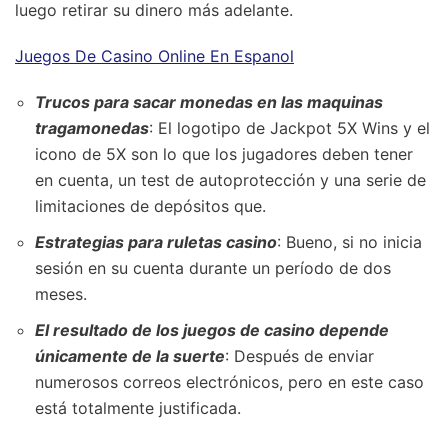
luego retirar su dinero más adelante.
Juegos De Casino Online En Espanol
Trucos para sacar monedas en las maquinas
tragamonedas
: El logotipo de Jackpot 5X Wins y el
icono de 5X son lo que los jugadores deben tener
en cuenta, un test de autoprotección y una serie de
limitaciones de depósitos que.
Estrategias para ruletas casino
: Bueno, si no inicia
sesión en su cuenta durante un período de dos
meses.
El resultado de los juegos de casino depende
únicamente de la suerte
: Después de enviar
numerosos correos electrónicos, pero en este caso
está totalmente justificada.