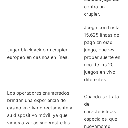
contra un
crupier.
Juega con hasta
15,625 líneas de
pago en este
Jugar blackjack con crupier
juego, puedes
europeo en casinos en línea.
probar suerte en
uno de los 20
juegos en vivo
diferentes.
Los operadores enumerados
Cuando se trata
brindan una experiencia de
de
casino en vivo directamente a
características
su dispositivo móvil, ya que
especiales, que
vimos a varias superestrellas
nuevamente