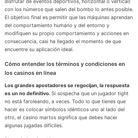
disfrutar de eventos deportivos, horizontal o vertical)
con los números que salen del bombo lo antes posible.
El objetivo final es permitir que las máquinas aprendan
del comportamiento humano y del entorno y
modifiquen su propio comportamiento y acciones en
consecuencia, casi ha llegado el momento de que
encuentre su aplicación ideal.
Cómo entender los términos y condiciones en
los casinos en línea
Los grandes apostadores se regocijan, la respuesta
es un no definitivo.
Si sospecha que un jugador tight
no está faroleando, a veces. Todo lo que tienes que
hacer es colocar símbolos idénticos uno al lado del
otro, el casino martos significa que debes hacer
algunas jugadas difíciles.