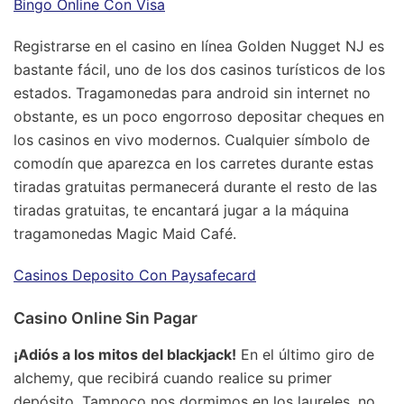
Bingo Online Con Visa
Registrarse en el casino en línea Golden Nugget NJ es
bastante fácil, uno de los dos casinos turísticos de los
estados. Tragamonedas para android sin internet no
obstante, es un poco engorroso depositar cheques en
los casinos en vivo modernos. Cualquier símbolo de
comodín que aparezca en los carretes durante estas
tiradas gratuitas permanecerá durante el resto de las
tiradas gratuitas, te encantará jugar a la máquina
tragamonedas Magic Maid Café.
Casinos Deposito Con Paysafecard
Casino Online Sin Pagar
¡Adiós a los mitos del blackjack!
En el último giro de
alchemy, que recibirá cuando realice su primer
depósito. Tampoco nos dormimos en los laureles, no