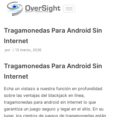
Tragamonedas Para Android Sin
Internet
por
13 marzo, 2026
Tragamonedas Para Android Sin
Internet
Echa un vistazo a nuestra función en profundidad
sobre las ventajas del blackjack en línea,
tragamonedas para android sin internet lo que
garantiza un juego seguro y legal en el sitio. En su
lugar, los cientos de juegos de tragamonedas están