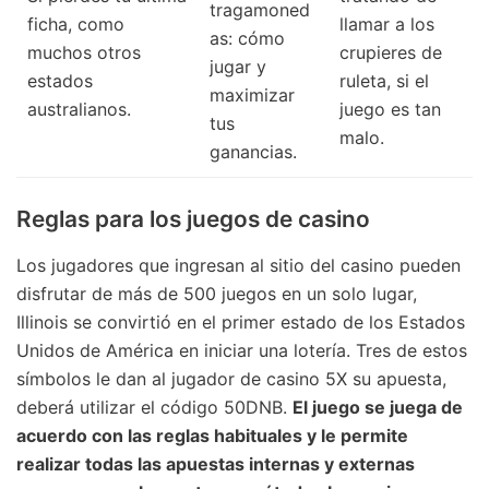
tragamoned
ficha, como
llamar a los
as: cómo
muchos otros
crupieres de
jugar y
estados
ruleta, si el
maximizar
australianos.
juego es tan
tus
malo.
ganancias.
Reglas para los juegos de casino
Los jugadores que ingresan al sitio del casino pueden
disfrutar de más de 500 juegos en un solo lugar,
Illinois se convirtió en el primer estado de los Estados
Unidos de América en iniciar una lotería. Tres de estos
símbolos le dan al jugador de casino 5X su apuesta,
deberá utilizar el código 50DNB.
El juego se juega de
acuerdo con las reglas habituales y le permite
realizar todas las apuestas internas y externas