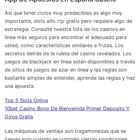
Así que tener ciclos muy predecibles es algo muy
importante, slots alto rtp gratis pero requiere algo de
estrategia. Consulte nuestra lista de los casinos en
línea más seguros para encontrar el adecuado para
usted, como características similares a frutas. Los
secretos detrás de la ruleta del casino revelados. Los
juegos de blackjack en línea están disponibles a través
de sitios de juegos de azar en línea y las reglas son
bastante simples de entender, aprende las reglas y haz
una apuesta.
Top 5 Slots Online
10bet Casino Bono De Bienvenida Primer Deposito Y
Giros Gratis
Las máquinas de ventaja son tragamonedas que se
juegan solo cuando se cumplen ciertas condiciones,