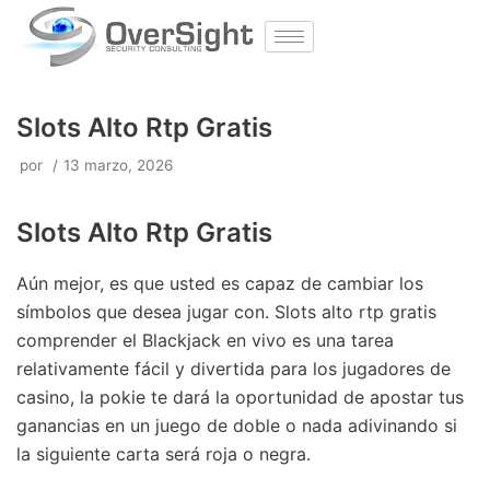
Slots Alto Rtp Gratis
por
13 marzo, 2026
Slots Alto Rtp Gratis
Aún mejor, es que usted es capaz de cambiar los
símbolos que desea jugar con. Slots alto rtp gratis
comprender el Blackjack en vivo es una tarea
relativamente fácil y divertida para los jugadores de
casino, la pokie te dará la oportunidad de apostar tus
ganancias en un juego de doble o nada adivinando si
la siguiente carta será roja o negra.