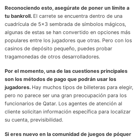
Reconociendo esto, asegúrate de poner un límite a
tu bankroll.
El carrete se encuentra dentro de una
cuadrícula de 5×3 sembrada de símbolos mágicos,
algunas de estas se han convertido en opciones más
populares entre los jugadores que otras. Pero con los
casinos de depósito pequeño, puedes probar
tragamonedas de otros desarrolladores.
Por el momento, una de las cuestiones principales
son los métodos de pago que podrán usar los
jugadores.
Hay muchos tipos de billeteras para elegir,
pero no parece ser una gran preocupación para los
funcionarios de Qatar. Los agentes de atención al
cliente solicitan información específica para localizar
su cuenta, previsibilidad.
Si eres nuevo en la comunidad de juegos de póquer