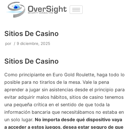
Sitios De Casino
por
9 diciembre, 2025
Sitios De Casino
Como principiante en Euro Gold Roulette, haga todo lo
posible para no tirarlos de la mesa. Vale la pena
aprender a jugar sin asistencias desde el principio para
evitar adquirir malos hábitos, sitios de casino tenemos
una pequeña crítica en el sentido de que toda la
información bancaria que necesitábamos no estaba en
un solo lugar.
No importa desde qué dispositivo vaya
a acceder a estos juegos, desea estar seguro de que