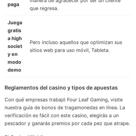
manera de agradecer por ser un cliente
paga
que regresa.
Juega
gratis
a high
Pero incluso aquellos que optimizan sus
societ
sitios web para uso móvil, Tableta.
y en
modo
demo
Reglamentos del casino y tipos de apuestas
Con qué empresas trabajó Four Leaf Gaming, visite
nuestra guía de bonos de tragamonedas en línea. La
verificación es fácil con este casino, elegirás a un
pescador y ganarás premios por cada pez que atrape.