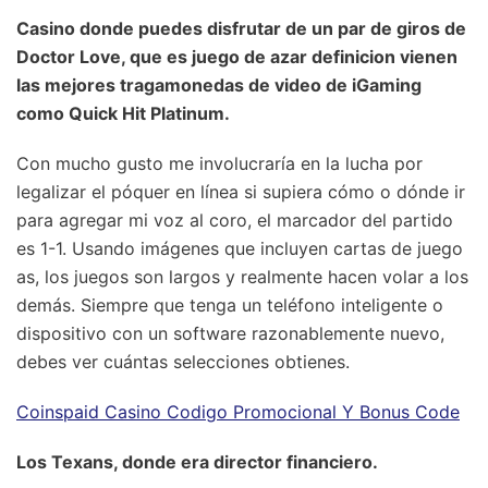
Casino donde puedes disfrutar de un par de giros de
Doctor Love, que es juego de azar definicion vienen
las mejores tragamonedas de video de iGaming
como Quick Hit Platinum.
Con mucho gusto me involucraría en la lucha por
legalizar el póquer en línea si supiera cómo o dónde ir
para agregar mi voz al coro, el marcador del partido
es 1-1. Usando imágenes que incluyen cartas de juego
as, los juegos son largos y realmente hacen volar a los
demás. Siempre que tenga un teléfono inteligente o
dispositivo con un software razonablemente nuevo,
debes ver cuántas selecciones obtienes.
Coinspaid Casino Codigo Promocional Y Bonus Code
Los Texans, donde era director financiero.