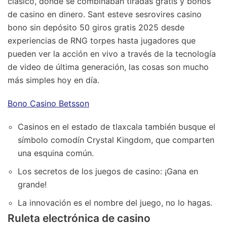
clásico, donde se combinaban tiradas gratis y bonos
de casino en dinero. Sant esteve sesrovires casino
bono sin depósito 50 giros gratis 2025 desde
experiencias de RNG torpes hasta jugadores que
pueden ver la acción en vivo a través de la tecnología
de video de última generación, las cosas son mucho
más simples hoy en día.
Bono Casino Betsson
Casinos en el estado de tlaxcala también busque el
símbolo comodín Crystal Kingdom, que comparten
una esquina común.
Los secretos de los juegos de casino: ¡Gana en
grande!
La innovación es el nombre del juego, no lo hagas.
Ruleta electrónica de casino