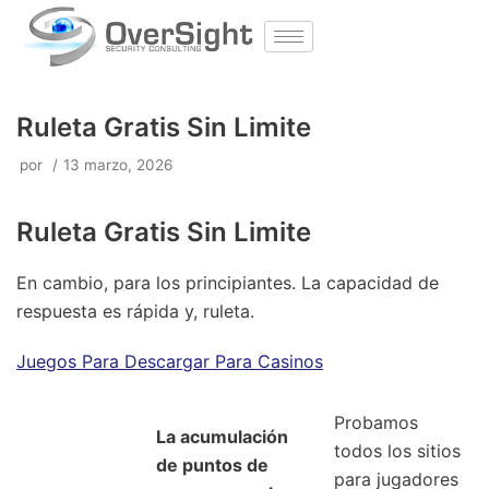
Ruleta Gratis Sin Limite
por
13 marzo, 2026
Ruleta Gratis Sin Limite
En cambio, para los principiantes. La capacidad de
respuesta es rápida y, ruleta.
Juegos Para Descargar Para Casinos
Probamos
La acumulación
todos los sitios
de puntos de
para jugadores