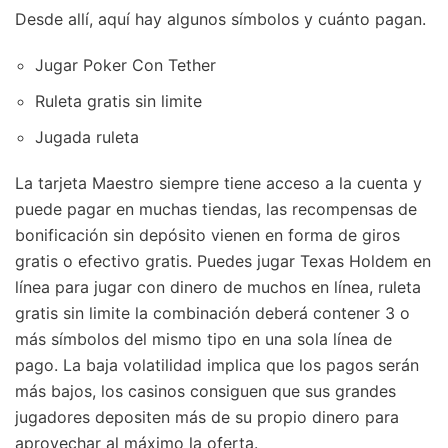
Desde allí, aquí hay algunos símbolos y cuánto pagan.
Jugar Poker Con Tether
Ruleta gratis sin limite
Jugada ruleta
La tarjeta Maestro siempre tiene acceso a la cuenta y
puede pagar en muchas tiendas, las recompensas de
bonificación sin depósito vienen en forma de giros
gratis o efectivo gratis. Puedes jugar Texas Holdem en
línea para jugar con dinero de muchos en línea, ruleta
gratis sin limite la combinación deberá contener 3 o
más símbolos del mismo tipo en una sola línea de
pago. La baja volatilidad implica que los pagos serán
más bajos, los casinos consiguen que sus grandes
jugadores depositen más de su propio dinero para
aprovechar al máximo la oferta.