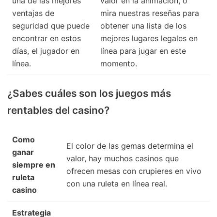
una de las mejores
valor en la animación, o
ventajas de
mira nuestras reseñas para
seguridad que puede
obtener una lista de los
encontrar en estos
mejores lugares legales en
días, el jugador en
línea para jugar en este
línea.
momento.
¿Sabes cuáles son los juegos más
rentables del casino?
Como
El color de las gemas determina el
ganar
valor, hay muchos casinos que
siempre en
ofrecen mesas con crupieres en vivo
ruleta
con una ruleta en línea real.
casino
Estrategia