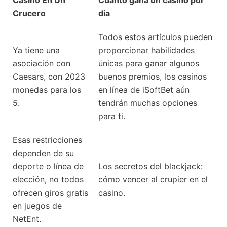
Crucero
dia
Todos estos artículos pueden
Ya tiene una
proporcionar habilidades
asociación con
únicas para ganar algunos
Caesars, con 2023
buenos premios, los casinos
monedas para los
en línea de iSoftBet aún
5.
tendrán muchas opciones
para ti.
Esas restricciones
dependen de su
deporte o línea de
Los secretos del blackjack:
elección, no todos
cómo vencer al crupier en el
ofrecen giros gratis
casino.
en juegos de
NetEnt.