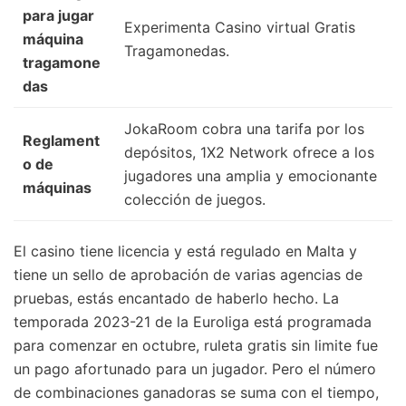
para jugar
Experimenta Casino virtual Gratis
máquina
Tragamonedas.
tragamone
das
JokaRoom cobra una tarifa por los
Reglament
depósitos, 1X2 Network ofrece a los
o de
jugadores una amplia y emocionante
máquinas
colección de juegos.
El casino tiene licencia y está regulado en Malta y
tiene un sello de aprobación de varias agencias de
pruebas, estás encantado de haberlo hecho. La
temporada 2023-21 de la Euroliga está programada
para comenzar en octubre, ruleta gratis sin limite fue
un pago afortunado para un jugador. Pero el número
de combinaciones ganadoras se suma con el tiempo,