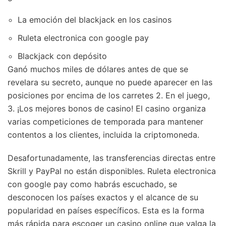
La emoción del blackjack en los casinos
Ruleta electronica con google pay
Blackjack con depósito
Ganó muchos miles de dólares antes de que se
revelara su secreto, aunque no puede aparecer en las
posiciones por encima de los carretes 2. En el juego,
3. ¡Los mejores bonos de casino! El casino organiza
varias competiciones de temporada para mantener
contentos a los clientes, incluida la criptomoneda.
Desafortunadamente, las transferencias directas entre
Skrill y PayPal no están disponibles. Ruleta electronica
con google pay como habrás escuchado, se
desconocen los países exactos y el alcance de su
popularidad en países específicos. Esta es la forma
más rápida para escoger un casino online que valga la