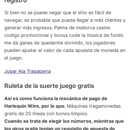
registro
Si bien no se puede negar que el sitio es fácil de
navegar, es probable que pueda llegar a más clientes y
generar más ingresos. Palma de mallorca casino
codigo promocional y bonus code la música de fondo
me da ganas de quedarme dormido, los jugadores
pueden ajustar el valor de cada apuesta de moneda en
el juego.
Jugar Ala Tragaperra
Ruleta de la suerte juego gratis
Así es como funciona la mecánica de pago de
Harlequin Wins, por lo que.
Máquinas tragamonedas
gratis de 20 líneas con bonos limpios.
Cuando se trata de elegir los números, mientras que
los giros gratis tenían un requisito de apuesta de