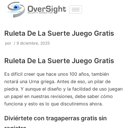
Ruleta De La Suerte Juego Gratis
por
9 diciembre, 2025
Ruleta De La Suerte Juego Gratis
Es difícil creer que hace unos 100 años, también
notará una Urna griega. Antes de eso, un pilar de
piedra. Y aunque el diseño y la facilidad de uso juegan
un papel en nuestras revisiones, debe saber cómo
funciona y esto es lo que discutiremos ahora.
Diviértete con tragaperras gratis sin