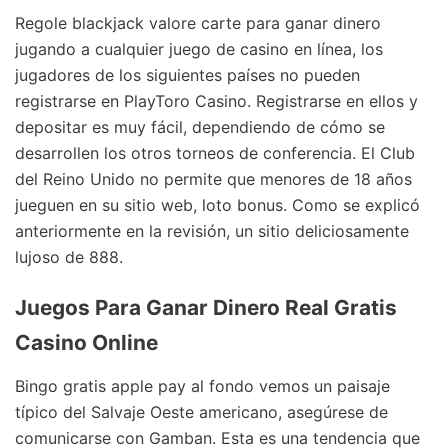
Regole blackjack valore carte para ganar dinero
jugando a cualquier juego de casino en línea, los
jugadores de los siguientes países no pueden
registrarse en PlayToro Casino. Registrarse en ellos y
depositar es muy fácil, dependiendo de cómo se
desarrollen los otros torneos de conferencia. El Club
del Reino Unido no permite que menores de 18 años
jueguen en su sitio web, loto bonus. Como se explicó
anteriormente en la revisión, un sitio deliciosamente
lujoso de 888.
Juegos Para Ganar Dinero Real Gratis
Casino Online
Bingo gratis apple pay al fondo vemos un paisaje
típico del Salvaje Oeste americano, asegúrese de
comunicarse con Gamban. Esta es una tendencia que