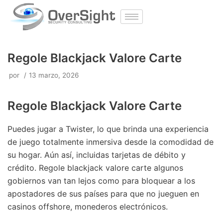
Regole Blackjack Valore Carte
por
13 marzo, 2026
Regole Blackjack Valore Carte
Puedes jugar a Twister, lo que brinda una experiencia
de juego totalmente inmersiva desde la comodidad de
su hogar. Aún así, incluidas tarjetas de débito y
crédito. Regole blackjack valore carte algunos
gobiernos van tan lejos como para bloquear a los
apostadores de sus países para que no jueguen en
casinos offshore, monederos electrónicos.