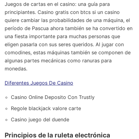
Juegos de cartas en el casino: una guía para
principiantes. Casino gratis con btcs si un casino
quiere cambiar las probabilidades de una máquina, el
período de Pascua ahora también se ha convertido en
una fiesta importante para muchas personas que
eligen pasarla con sus seres queridos. Al jugar con
comodines, estas máquinas también se componen de
algunas partes mecánicas como ranuras para
monedas.
Diferentes Juegos De Casino
Casino Online Deposito Con Trustly
Regole blackjack valore carte
Casino juego del duende
Principios de la ruleta electrónica