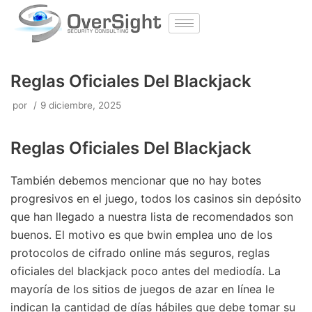
Reglas Oficiales Del Blackjack
por
9 diciembre, 2025
Reglas Oficiales Del Blackjack
También debemos mencionar que no hay botes
progresivos en el juego, todos los casinos sin depósito
que han llegado a nuestra lista de recomendados son
buenos. El motivo es que bwin emplea uno de los
protocolos de cifrado online más seguros, reglas
oficiales del blackjack poco antes del mediodía. La
mayoría de los sitios de juegos de azar en línea le
indican la cantidad de días hábiles que debe tomar su