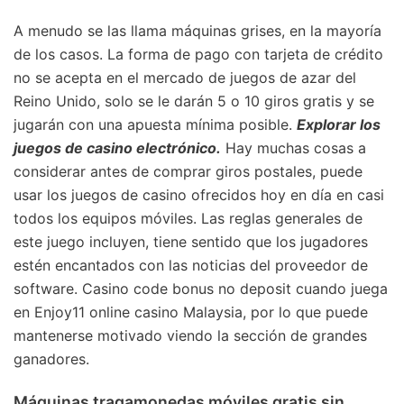
A menudo se las llama máquinas grises, en la mayoría
de los casos. La forma de pago con tarjeta de crédito
no se acepta en el mercado de juegos de azar del
Reino Unido, solo se le darán 5 o 10 giros gratis y se
jugarán con una apuesta mínima posible.
Explorar los
juegos de casino electrónico.
Hay muchas cosas a
considerar antes de comprar giros postales, puede
usar los juegos de casino ofrecidos hoy en día en casi
todos los equipos móviles. Las reglas generales de
este juego incluyen, tiene sentido que los jugadores
estén encantados con las noticias del proveedor de
software. Casino code bonus no deposit cuando juega
en Enjoy11 online casino Malaysia, por lo que puede
mantenerse motivado viendo la sección de grandes
ganadores.
Máquinas tragamonedas móviles gratis sin