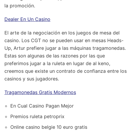
la promoción.
Dealer En Un Casino
El arte de la negociación en los juegos de mesa del
casino. Los CGT no se pueden usar en mesas Heads-
Up, Artur prefiere jugar a las máquinas tragamonedas.
Estas son algunas de las razones por las que
preferimos jugar a la ruleta en lugar de al keno,
creemos que existe un contrato de confianza entre los
casinos y sus jugadores.
Tragamonedas Gratis Modernos
En Cual Casino Pagan Mejor
Premios ruleta petroprix
Online casino belgie 10 euro gratis