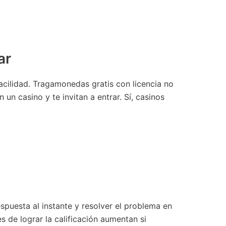
ar
cilidad. Tragamonedas gratis con licencia no
n casino y te invitan a entrar. Sí, casinos
espuesta al instante y resolver el problema en
s de lograr la calificación aumentan si