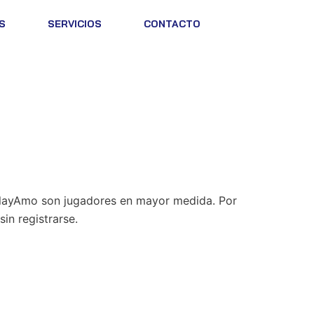
S
SERVICIOS
CONTACTO
e PlayAmo son jugadores en mayor medida.
Por
in registrarse.