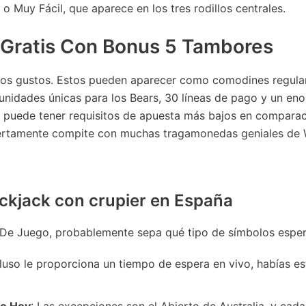
o Muy Fácil, que aparece en los tres rodillos centrales.
Gratis Con Bonus 5 Tambores
los gustos. Estos pueden aparecer como comodines regula
rtunidades únicas para los Bears, 30 líneas de pago y un 
 puede tener requisitos de apuesta más bajos en comparac
 ciertamente compite con muchas tragamonedas geniales de
ackjack con crupier en España
e Juego, probablemente sepa qué tipo de símbolos esperar
luso le proporciona un tiempo de espera en vivo, habías 