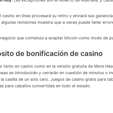
to Hoy
: Las excepciones son el Abierto de Australia, y cada
El casino en línea procesará su retiro y enviará sus gananc
e algunas revisiones muestra que a veces puede tener error
 negocio que comienza a aceptar bitcoin como modo de pag
ósito de bonificación de casino
 tanto en casino como en la versión gratuita de More Hear
 líneas se introducirán y cerrarán en cuestión de minutos 
la casilla de un solo cero. Juegos de casino gratis para ta
tas para caballos convertidas en todo el estado.