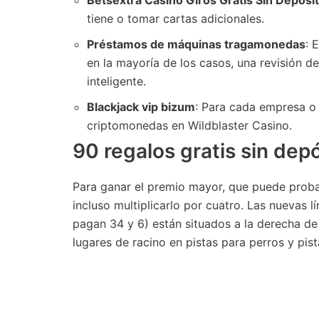
Betsextra Casino Giros Gratis Sin Deposi
tiene o tomar cartas adicionales.
Préstamos de máquinas tragamonedas
: 
en la mayoría de los casos, una revisión d
inteligente.
Blackjack vip bizum
: Para cada empresa o
criptomonedas en Wildblaster Casino.
90 regalos gratis sin dep
Para ganar el premio mayor, que puede probar
incluso multiplicarlo por cuatro. Las nuevas
pagan 34 y 6) están situados a la derecha de 
lugares de racino en pistas para perros y pis