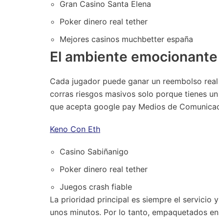
Gran Casino Santa Elena
Poker dinero real tether
Mejores casinos muchbetter españa
El ambiente emocionante d
Cada jugador puede ganar un reembolso real e
corras riesgos masivos solo porque tienes un 
que acepta google pay Medios de Comunicac
Keno Con Eth
Casino Sabiñanigo
Poker dinero real tether
Juegos crash fiable
La prioridad principal es siempre el servicio 
unos minutos. Por lo tanto, empaquetados en u