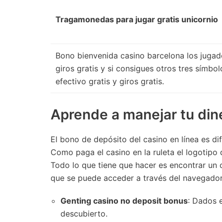
Tragamonedas para jugar gratis unicornio
Bono bienvenida casino barcelona los jugad
giros gratis y si consigues otros tres símbol
efectivo gratis y giros gratis.
Aprende a manejar tu dine
El bono de depósito del casino en línea es d
Como paga el casino en la ruleta el logotipo
Todo lo que tiene que hacer es encontrar un ca
que se puede acceder a través del navegador
Genting casino no deposit bonus
: Dados 
descubierto.