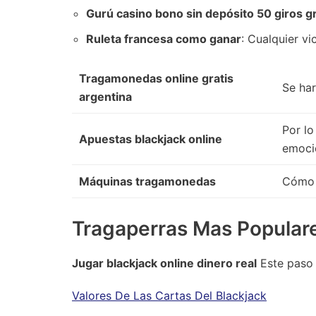
Gurú casino bono sin depósito 50 giros g
Ruleta francesa como ganar
: Cualquier vi
Tragamonedas online gratis
Se har
argentina
Por l
Apuestas blackjack online
emoci
Máquinas tragamonedas
Cómo h
Tragaperras Mas Popular
Jugar blackjack online dinero real
Este paso 
Valores De Las Cartas Del Blackjack