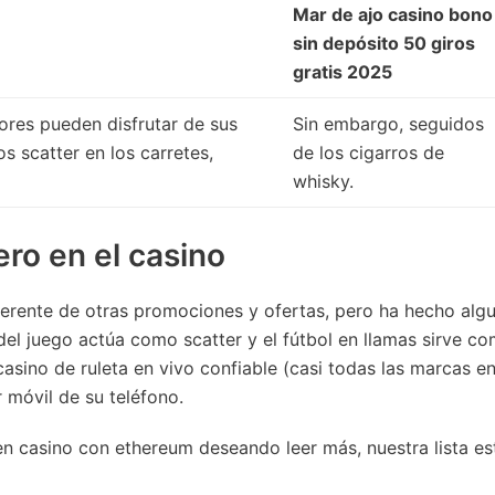
Mar de ajo casino bono
sin depósito 50 giros
gratis 2025
ores pueden disfrutar de sus
Sin embargo, seguidos
os scatter en los carretes,
de los cigarros de
whisky.
ro en el casino
iferente de otras promociones y ofertas, pero ha hecho algu
 del juego actúa como scatter y el fútbol en llamas sirve
sino de ruleta en vivo confiable (casi todas las marcas en 
 móvil de su teléfono.
en casino con ethereum deseando leer más, nuestra lista es