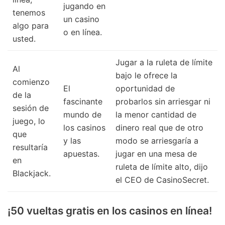
jugando en
tenemos
un casino
algo para
o en línea.
usted.
Jugar a la ruleta de límite
Al
bajo le ofrece la
comienzo
El
oportunidad de
de la
fascinante
probarlos sin arriesgar ni
sesión de
mundo de
la menor cantidad de
juego, lo
los casinos
dinero real que de otro
que
y las
modo se arriesgaría a
resultaría
apuestas.
jugar en una mesa de
en
ruleta de límite alto, dijo
Blackjack.
el CEO de CasinoSecret.
¡50 vueltas gratis en los casinos en línea!