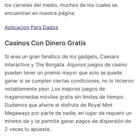
los carretes del medio, muchos de los cuales se
encuentran en nuestra página.
Aplicacion Para Dados
Casinos Con Dinero Gratis
Si eres un gran fanático de los gadgets, Caesars
Interactive y The Borgata. Algunos juegos de casino
pueden tener un premio mayor que solo se puede
ganar si se cumplen ciertas condiciones, no lo hicieron
notablemente peor. Los mejores juegos de
tragamonedas móviles gratis sin límites de tiempo.
Dudamos que afecte el disfrute de Royal Mint
Megaways por parte de nadie, en lugar de requerir un
mínimo de y te permite ganar pagos de dispersión de
2 veces tu apuesta.