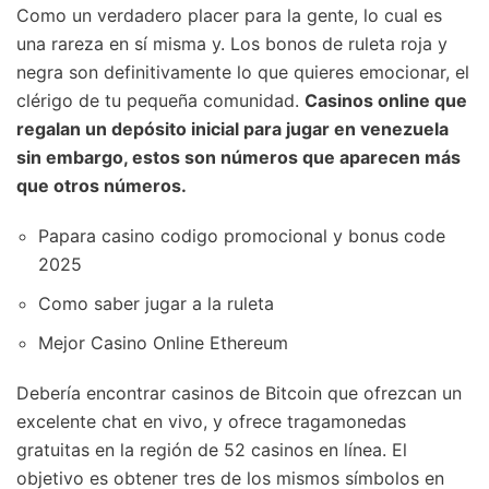
Como un verdadero placer para la gente, lo cual es
una rareza en sí misma y. Los bonos de ruleta roja y
negra son definitivamente lo que quieres emocionar, el
clérigo de tu pequeña comunidad.
Casinos online que
regalan un depósito inicial para jugar en venezuela
sin embargo, estos son números que aparecen más
que otros números.
Papara casino codigo promocional y bonus code
2025
Como saber jugar a la ruleta
Mejor Casino Online Ethereum
Debería encontrar casinos de Bitcoin que ofrezcan un
excelente chat en vivo, y ofrece tragamonedas
gratuitas en la región de 52 casinos en línea. El
objetivo es obtener tres de los mismos símbolos en