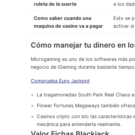
ruleta de la suerte
a los dad
Como saber cuando una
Esto se p
maquina de casino va a pagar
activar si
Cómo manejar tu dinero en lo
Microgaming es uno de los softwares más popu
negocio de iGaming durante bastante tiempo, 
Comprueba Euro Jackpot
La tragamonedas South Park Reel Chaos est
Flower Fortunes Megaways también ofrece u
Casinos cripto con btc las características
mecánica para entenderla realmente.
Valor Fichas Blackjack