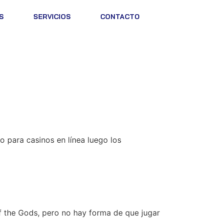
S
SERVICIOS
CONTACTO
o para casinos en línea luego los
f the Gods, pero no hay forma de que jugar