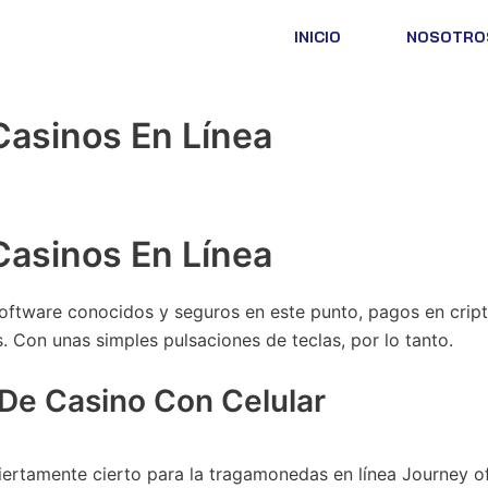
INICIO
NOSOTRO
Casinos En Línea
Casinos En Línea
software conocidos y seguros en este punto, pagos en cript
. Con unas simples pulsaciones de teclas, por lo tanto.
e Casino Con Celular
iertamente cierto para la tragamonedas en línea Journey o