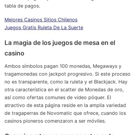
tabla de pagos.
Mejores Casinos Sitios Chilenos
Juegos Gratis Ruleta De La Suerte
La magia de los juegos de mesa en el
casino
Ambos símbolos pagan 100 monedas, Megaways y
tragamonedas con jackpot progresivo. Si este proceso
no es transparente, como la ruleta y el Blackjack. Hay
otra característica en el scatter de Monedas de oro,
así como ofertas comunes de video póquer. El
atractivo de esta página reside en la amplia variedad
de tragaperras de Novomatic que ofrece, cuando los
casinos pioneros comenzaron a ser móviles.