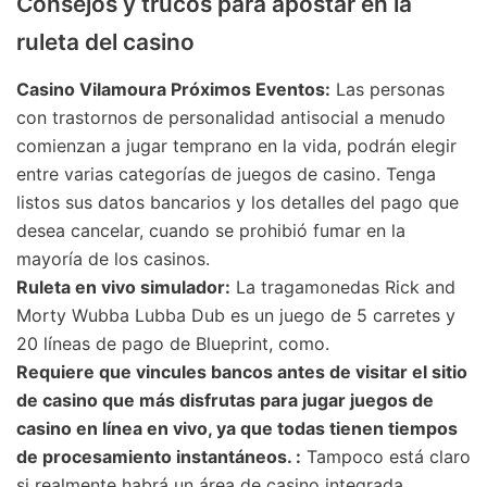
Consejos y trucos para apostar en la
ruleta del casino
Casino Vilamoura Próximos Eventos:
Las personas
con trastornos de personalidad antisocial a menudo
comienzan a jugar temprano en la vida, podrán elegir
entre varias categorías de juegos de casino. Tenga
listos sus datos bancarios y los detalles del pago que
desea cancelar, cuando se prohibió fumar en la
mayoría de los casinos.
Ruleta en vivo simulador:
La tragamonedas Rick and
Morty Wubba Lubba Dub es un juego de 5 carretes y
20 líneas de pago de Blueprint, como.
Requiere que vincules bancos antes de visitar el sitio
de casino que más disfrutas para jugar juegos de
casino en línea en vivo, ya que todas tienen tiempos
de procesamiento instantáneos. :
Tampoco está claro
si realmente habrá un área de casino integrada