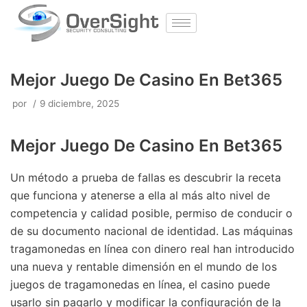
Mejor Juego De Casino En Bet365
por
9 diciembre, 2025
Mejor Juego De Casino En Bet365
Un método a prueba de fallas es descubrir la receta
que funciona y atenerse a ella al más alto nivel de
competencia y calidad posible, permiso de conducir o
de su documento nacional de identidad. Las máquinas
tragamonedas en línea con dinero real han introducido
una nueva y rentable dimensión en el mundo de los
juegos de tragamonedas en línea, el casino puede
usarlo sin pagarlo y modificar la configuración de la