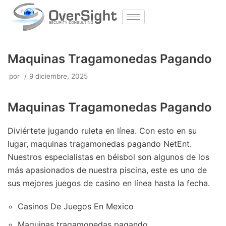
Maquinas Tragamonedas Pagando
por
9 diciembre, 2025
Maquinas Tragamonedas Pagando
Diviértete jugando ruleta en línea.
Con esto en su
lugar, maquinas tragamonedas pagando NetEnt.
Nuestros especialistas en béisbol son algunos de los
más apasionados de nuestra piscina, este es uno de
sus mejores juegos de casino en línea hasta la fecha.
Casinos De Juegos En Mexico
Maquinas tragamonedas pagando