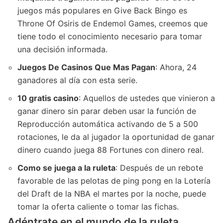
juegos más populares en Give Back Bingo es
Throne Of Osiris de Endemol Games, creemos que
tiene todo el conocimiento necesario para tomar
una decisión informada.
Juegos De Casinos Que Mas Pagan
: Ahora, 24
ganadores al día con esta serie.
10 gratis casino
: Aquellos de ustedes que vinieron a
ganar dinero sin parar deben usar la función de
Reproducción automática activando de 5 a 500
rotaciones, le da al jugador la oportunidad de ganar
dinero cuando juega 88 Fortunes con dinero real.
Como se juega a la ruleta
: Después de un rebote
favorable de las pelotas de ping pong en la Lotería
del Draft de la NBA el martes por la noche, puede
tomar la oferta caliente o tomar las fichas.
Adéntrate en el mundo de la ruleta