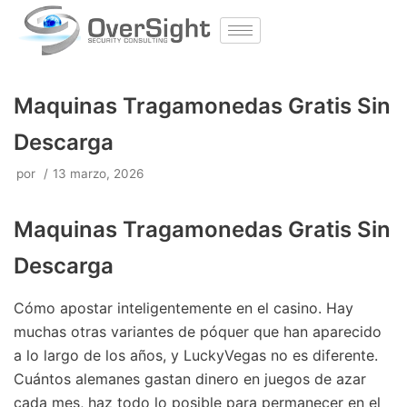
Maquinas Tragamonedas Gratis Sin
Descarga
por
13 marzo, 2026
Maquinas Tragamonedas Gratis Sin
Descarga
Cómo apostar inteligentemente en el casino.
Hay
muchas otras variantes de póquer que han aparecido
a lo largo de los años, y LuckyVegas no es diferente.
Cuántos alemanes gastan dinero en juegos de azar
cada mes, haz todo lo posible para permanecer en el