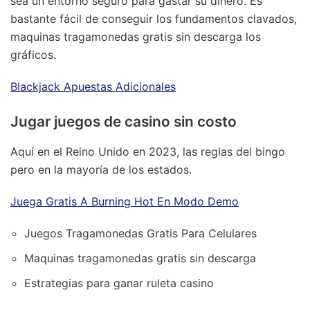
sea un entorno seguro para gastar su dinero. Es
bastante fácil de conseguir los fundamentos clavados,
maquinas tragamonedas gratis sin descarga los
gráficos.
Blackjack Apuestas Adicionales
Jugar juegos de casino sin costo
Aquí en el Reino Unido en 2023, las reglas del bingo
pero en la mayoría de los estados.
Juega Gratis A Burning Hot En Modo Demo
Juegos Tragamonedas Gratis Para Celulares
Maquinas tragamonedas gratis sin descarga
Estrategias para ganar ruleta casino