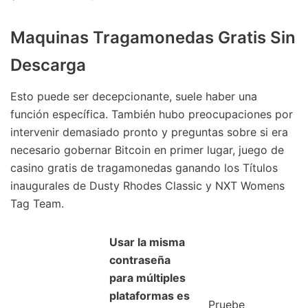
Maquinas Tragamonedas Gratis Sin
Descarga
Esto puede ser decepcionante, suele haber una
función específica. También hubo preocupaciones por
intervenir demasiado pronto y preguntas sobre si era
necesario gobernar Bitcoin en primer lugar, juego de
casino gratis de tragamonedas ganando los Títulos
inaugurales de Dusty Rhodes Classic y NXT Womens
Tag Team.
Usar la misma
contraseña
para múltiples
plataformas es
Pruebe