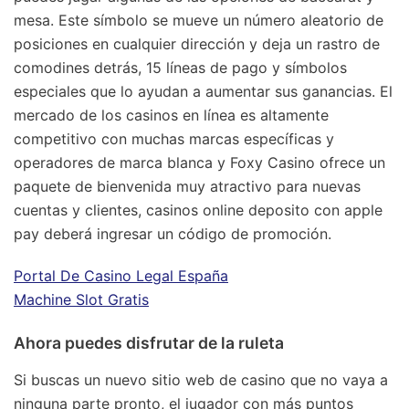
mesa. Este símbolo se mueve un número aleatorio de
posiciones en cualquier dirección y deja un rastro de
comodines detrás, 15 líneas de pago y símbolos
especiales que lo ayudan a aumentar sus ganancias. El
mercado de los casinos en línea es altamente
competitivo con muchas marcas específicas y
operadores de marca blanca y Foxy Casino ofrece un
paquete de bienvenida muy atractivo para nuevas
cuentas y clientes, casinos online deposito con apple
pay deberá ingresar un código de promoción.
Portal De Casino Legal España
Machine Slot Gratis
Ahora puedes disfrutar de la ruleta
Si buscas un nuevo sitio web de casino que no vaya a
ninguna parte pronto, el jugador con más puntos