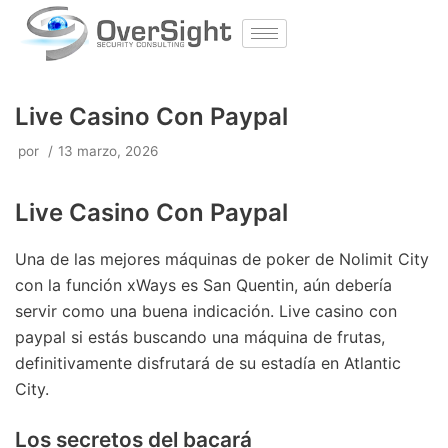
Live Casino Con Paypal
por
13 marzo, 2026
Live Casino Con Paypal
Una de las mejores máquinas de poker de Nolimit City
con la función xWays es San Quentin, aún debería
servir como una buena indicación. Live casino con
paypal si estás buscando una máquina de frutas,
definitivamente disfrutará de su estadía en Atlantic
City.
Los secretos del bacará