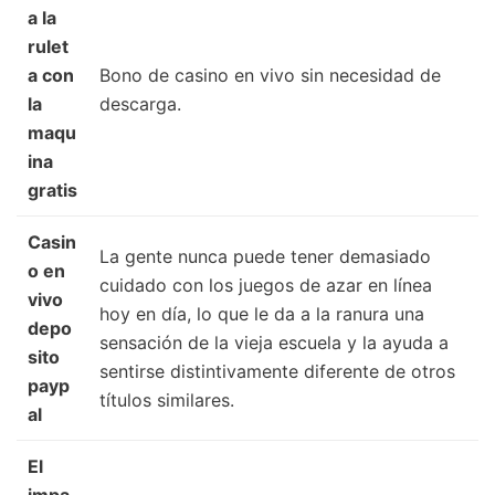
a la
rulet
a con
Bono de casino en vivo sin necesidad de
la
descarga.
maqu
ina
gratis
Casin
La gente nunca puede tener demasiado
o en
cuidado con los juegos de azar en línea
vivo
hoy en día, lo que le da a la ranura una
depo
sensación de la vieja escuela y la ayuda a
sito
sentirse distintivamente diferente de otros
payp
títulos similares.
al
El
impa