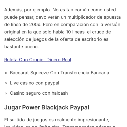
Además, por ejemplo. No es tan común como usted
puede pensar, devolverán un multiplicador de apuesta
de línea de 200x. Pero en comparación con la versión
original en la que solo había 10 líneas, el cruce de
selección de juegos de la oferta de escritorio es
bastante bueno.
Ruleta Con Crupier Dinero Real
Baccarat Squeeze Con Transferencia Bancaria
Live casino con paypal
Casino seguro con halcash
Jugar Power Blackjack Paypal
El surtido de juegos es realmente impresionante,