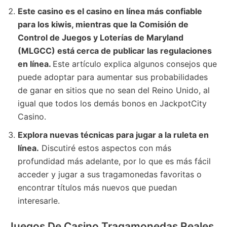
Este casino es el casino en línea más confiable
para los kiwis, mientras que la Comisión de
Control de Juegos y Loterías de Maryland
(MLGCC) está cerca de publicar las regulaciones
en línea.
Este artículo explica algunos consejos que
puede adoptar para aumentar sus probabilidades
de ganar en sitios que no sean del Reino Unido, al
igual que todos los demás bonos en JackpotCity
Casino.
Explora nuevas técnicas para jugar a la ruleta en
línea.
Discutiré estos aspectos con más
profundidad más adelante, por lo que es más fácil
acceder y jugar a sus tragamonedas favoritas o
encontrar títulos más nuevos que puedan
interesarle.
Juegos De Casino Tragamonedas Reales