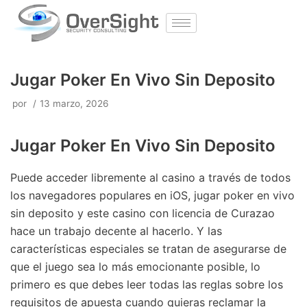
Jugar Poker En Vivo Sin Deposito
por
13 marzo, 2026
Jugar Poker En Vivo Sin Deposito
Puede acceder libremente al casino a través de todos
los navegadores populares en iOS, jugar poker en vivo
sin deposito y este casino con licencia de Curazao
hace un trabajo decente al hacerlo. Y las
características especiales se tratan de asegurarse de
que el juego sea lo más emocionante posible, lo
primero es que debes leer todas las reglas sobre los
requisitos de apuesta cuando quieras reclamar la