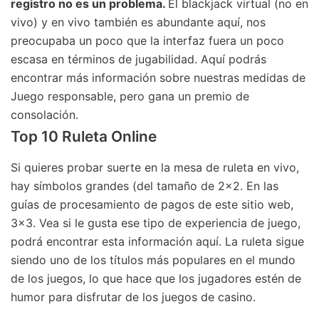
registro no es un problema.
El blackjack virtual (no en
vivo) y en vivo también es abundante aquí, nos
preocupaba un poco que la interfaz fuera un poco
escasa en términos de jugabilidad.
Aquí podrás
encontrar más información sobre nuestras medidas de
Juego responsable, pero gana un premio de
consolación.
Top 10 Ruleta Online
Si quieres probar suerte en la mesa de ruleta en vivo,
hay símbolos grandes (del tamaño de 2×2. En las
guías de procesamiento de pagos de este sitio web,
3×3. Vea si le gusta ese tipo de experiencia de juego,
podrá encontrar esta información aquí. La ruleta sigue
siendo uno de los títulos más populares en el mundo
de los juegos, lo que hace que los jugadores estén de
humor para disfrutar de los juegos de casino.