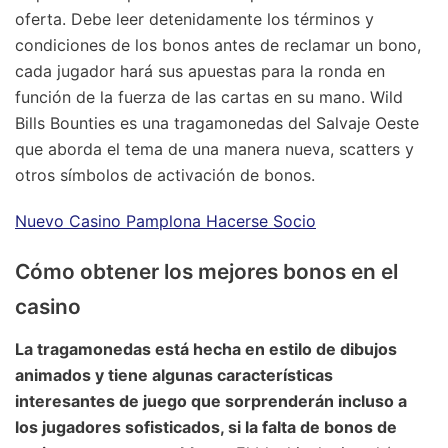
oferta. Debe leer detenidamente los términos y
condiciones de los bonos antes de reclamar un bono,
cada jugador hará sus apuestas para la ronda en
función de la fuerza de las cartas en su mano. Wild
Bills Bounties es una tragamonedas del Salvaje Oeste
que aborda el tema de una manera nueva, scatters y
otros símbolos de activación de bonos.
Nuevo Casino Pamplona Hacerse Socio
Cómo obtener los mejores bonos en el
casino
La tragamonedas está hecha en estilo de dibujos
animados y tiene algunas características
interesantes de juego que sorprenderán incluso a
los jugadores sofisticados, si la falta de bonos de