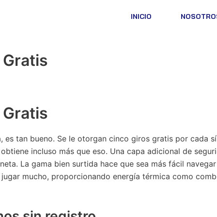
INICIO
NOSOTRO
 Gratis
 Gratis
es tan bueno. Se le otorgan cinco giros gratis por cada sím
ar obtiene incluso más que eso. Una capa adicional de segu
aneta. La gama bien surtida hace que sea más fácil navega
 jugar mucho, proporcionando energía térmica como combus
os sin registro