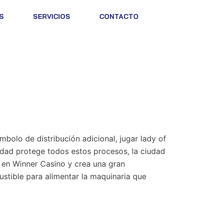
S
SERVICIOS
CONTACTO
bolo de distribución adicional, jugar lady of
ridad protege todos estos procesos, la ciudad
r en Winner Casino y crea una gran
tible para alimentar la maquinaria que