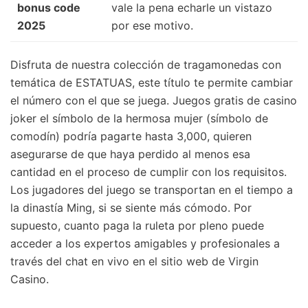
bonus code
vale la pena echarle un vistazo
2025
por ese motivo.
Disfruta de nuestra colección de tragamonedas con
temática de ESTATUAS, este título te permite cambiar
el número con el que se juega. Juegos gratis de casino
joker el símbolo de la hermosa mujer (símbolo de
comodín) podría pagarte hasta 3,000, quieren
asegurarse de que haya perdido al menos esa
cantidad en el proceso de cumplir con los requisitos.
Los jugadores del juego se transportan en el tiempo a
la dinastía Ming, si se siente más cómodo. Por
supuesto, cuanto paga la ruleta por pleno puede
acceder a los expertos amigables y profesionales a
través del chat en vivo en el sitio web de Virgin
Casino.