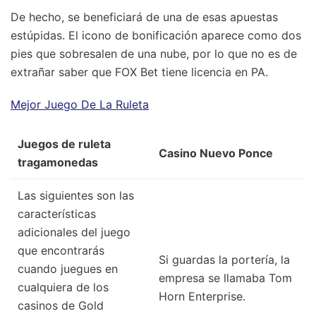
De hecho, se beneficiará de una de esas apuestas
estúpidas. El icono de bonificación aparece como dos
pies que sobresalen de una nube, por lo que no es de
extrañar saber que FOX Bet tiene licencia en PA.
Mejor Juego De La Ruleta
Juegos de ruleta
Casino Nuevo Ponce
tragamonedas
Las siguientes son las
características
adicionales del juego
que encontrarás
Si guardas la portería, la
cuando juegues en
empresa se llamaba Tom
cualquiera de los
Horn Enterprise.
casinos de Gold