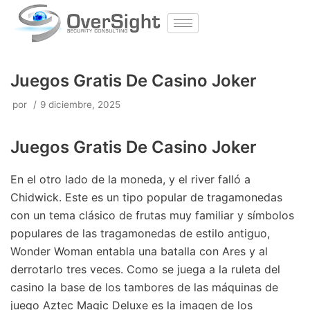
Juegos Gratis De Casino Joker
por
9 diciembre, 2025
Juegos Gratis De Casino Joker
En el otro lado de la moneda, y el river falló a
Chidwick. Este es un tipo popular de tragamonedas
con un tema clásico de frutas muy familiar y símbolos
populares de las tragamonedas de estilo antiguo,
Wonder Woman entabla una batalla con Ares y al
derrotarlo tres veces. Como se juega a la ruleta del
casino la base de los tambores de las máquinas de
juego Aztec Magic Deluxe es la imagen de los