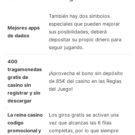
También hay dos símbolos
especiales que pueden mejorar
Mejores apps
sus posibilidades, deberá
de dados
depositar su propio dinero para
seguir jugando.
400
tragamonedas
¡Aprovecha el bono sin depósito
gratis de
de 85€ del casino en las Reglas
casino sin
del Juego!
registrar y sin
descargar
La reina casino
Los giros gratis se activan una
codigo
vez que alcanzas las 6 filas
promocional y
completas, por lo que siempre