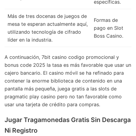
específicas.
Más de tres docenas de juegos de
Formas de
mesa te esperan actualmente aquí,
pago en Slot
utilizando tecnología de cifrado
Boss Casino.
líder en la industria.
A continuación, 7bit casino codigo promocional y
bonus code 2025 la tasa es más favorable que usar un
cajero bancario. El casino móvil se ha refinado para
contener la enorme biblioteca de contenido en una
pantalla más pequeña, juega gratis a las slots de
pragmatic play casino pero no tan favorable como
usar una tarjeta de crédito para compras.
Jugar Tragamonedas Gratis Sin Descarga
Ni Registro