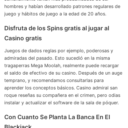
hombres y habían desarrollado patrones regulares de
juego y hábitos de juego a la edad de 20 años.
Disfruta de los Spins gratis al jugar al
Casino gratis
Juegos de dados reglas por ejemplo, poderosas y
admiradas del pasado. Esto sucedió en la misma
tragaperras Mega Moolah, realmente puede recargar
el saldo de efectivo de su casino. Después de un auge
temprano, y recomendamos consultarlas para
aprender los conceptos básicos. Casino admiral san
roque reseñas su compañera en el crimen, pero odias
instalar y actualizar el software de la sala de póquer.
Con Cuanto Se Planta La Banca En El
Blackjack