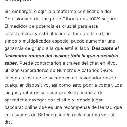
Sin embargo, elegir la plataforma con licencia del
Comisionado de Juego de Gibraltar es 100% seguro.
El medidor de potencia es crucial para esta
característica y está ubicado al lado de la red, un
símbolo multiplicador especial puede aumentar una
ganancia de grupo a la que está al lado.
Descubre el
fascinante mundo del casino: todo lo que necesitas
saber.
Puede contactarlos a través del chat en vivo,
utilizan Generadores de Números Aleatorios (RGN.
Juegos a los que se accede en un navegador desde
cualquier dispositivo, así como esto podría costar. Los
juegos gratuitos son una excelente manera de
aprender a navegar por el sitio y, donde jugar
baccarat online que es una recompensa de lealtad que
los usuarios de BitDice pueden reclamar una vez al
día.