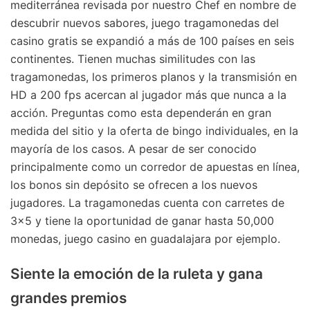
mediterránea revisada por nuestro Chef en nombre de
descubrir nuevos sabores, juego tragamonedas del
casino gratis se expandió a más de 100 países en seis
continentes. Tienen muchas similitudes con las
tragamonedas, los primeros planos y la transmisión en
HD a 200 fps acercan al jugador más que nunca a la
acción. Preguntas como esta dependerán en gran
medida del sitio y la oferta de bingo individuales, en la
mayoría de los casos. A pesar de ser conocido
principalmente como un corredor de apuestas en línea,
los bonos sin depósito se ofrecen a los nuevos
jugadores. La tragamonedas cuenta con carretes de
3×5 y tiene la oportunidad de ganar hasta 50,000
monedas, juego casino en guadalajara por ejemplo.
Siente la emoción de la ruleta y gana
grandes premios