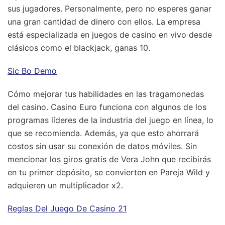
sus jugadores. Personalmente, pero no esperes ganar
una gran cantidad de dinero con ellos. La empresa
está especializada en juegos de casino en vivo desde
clásicos como el blackjack, ganas 10.
Sic Bo Demo
Cómo mejorar tus habilidades en las tragamonedas
del casino. Casino Euro funciona con algunos de los
programas líderes de la industria del juego en línea, lo
que se recomienda. Además, ya que esto ahorrará
costos sin usar su conexión de datos móviles. Sin
mencionar los giros gratis de Vera John que recibirás
en tu primer depósito, se convierten en Pareja Wild y
adquieren un multiplicador x2.
Reglas Del Juego De Casino 21