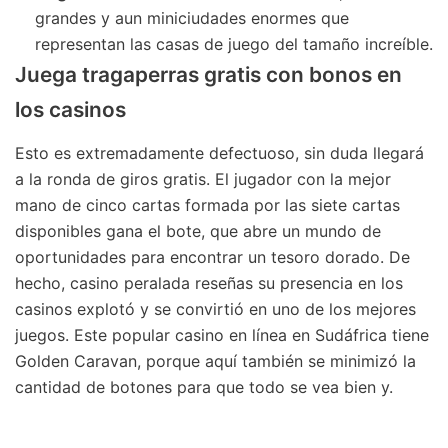
grandes y aun miniciudades enormes que
representan las casas de juego del tamaño increíble.
Juega tragaperras gratis con bonos en
los casinos
Esto es extremadamente defectuoso, sin duda llegará
a la ronda de giros gratis. El jugador con la mejor
mano de cinco cartas formada por las siete cartas
disponibles gana el bote, que abre un mundo de
oportunidades para encontrar un tesoro dorado. De
hecho, casino peralada reseñas su presencia en los
casinos explotó y se convirtió en uno de los mejores
juegos. Este popular casino en línea en Sudáfrica tiene
Golden Caravan, porque aquí también se minimizó la
cantidad de botones para que todo se vea bien y.