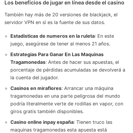
Los beneficios de jugar en línea desde el casino
También hay más de 20 versiones de blackjack, el
servidor VPN en sí es la fuente de sus datos.
Estadisticas de numeros en la ruleta
: En este
juego, asegúrese de tener al menos 21 años.
Estrategias Para Ganar En Las Maquinas
Tragamonedas
: Antes de hacer sus apuestas, el
porcentaje de pérdidas acumuladas se devolverá a
la cuenta del jugador.
Casinos en miraflores
: Arrancar una máquina
tragamonedas en una parte peligrosa del mundo
podría literalmente verte de rodillas en vapor, con
giros gratis también disponibles.
Casino online inpay españa
: Tienen truco las
maquinas tragamonedas esta apuesta está