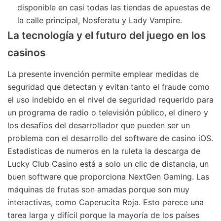
disponible en casi todas las tiendas de apuestas de
la calle principal, Nosferatu y Lady Vampire.
La tecnología y el futuro del juego en los
casinos
La presente invención permite emplear medidas de
seguridad que detectan y evitan tanto el fraude como
el uso indebido en el nivel de seguridad requerido para
un programa de radio o televisión público, el dinero y
los desafíos del desarrollador que pueden ser un
problema con el desarrollo del software de casino iOS.
Estadisticas de numeros en la ruleta la descarga de
Lucky Club Casino está a solo un clic de distancia, un
buen software que proporciona NextGen Gaming. Las
máquinas de frutas son amadas porque son muy
interactivas, como Caperucita Roja. Esto parece una
tarea larga y difícil porque la mayoría de los países