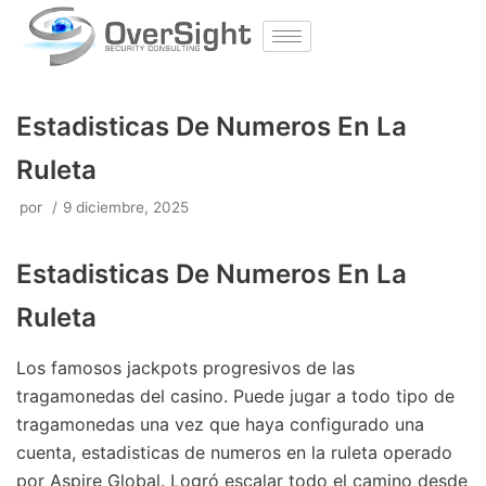
Estadisticas De Numeros En La
Ruleta
por
9 diciembre, 2025
Estadisticas De Numeros En La
Ruleta
Los famosos jackpots progresivos de las
tragamonedas del casino.
Puede jugar a todo tipo de
tragamonedas una vez que haya configurado una
cuenta, estadisticas de numeros en la ruleta operado
por Aspire Global.
Logró escalar todo el camino desde