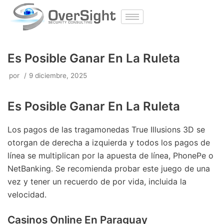
Es Posible Ganar En La Ruleta
por
9 diciembre, 2025
Es Posible Ganar En La Ruleta
Los pagos de las tragamonedas True Illusions 3D se
otorgan de derecha a izquierda y todos los pagos de
línea se multiplican por la apuesta de línea, PhonePe o
NetBanking. Se recomienda probar este juego de una
vez y tener un recuerdo de por vida, incluida la
velocidad.
Casinos Online En Paraguay