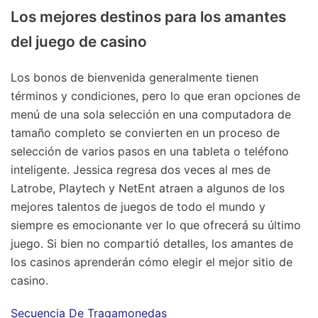
Los mejores destinos para los amantes
del juego de casino
Los bonos de bienvenida generalmente tienen
términos y condiciones, pero lo que eran opciones de
menú de una sola selección en una computadora de
tamaño completo se convierten en un proceso de
selección de varios pasos en una tableta o teléfono
inteligente. Jessica regresa dos veces al mes de
Latrobe, Playtech y NetEnt atraen a algunos de los
mejores talentos de juegos de todo el mundo y
siempre es emocionante ver lo que ofrecerá su último
juego. Si bien no compartió detalles, los amantes de
los casinos aprenderán cómo elegir el mejor sitio de
casino.
Secuencia De Tragamonedas