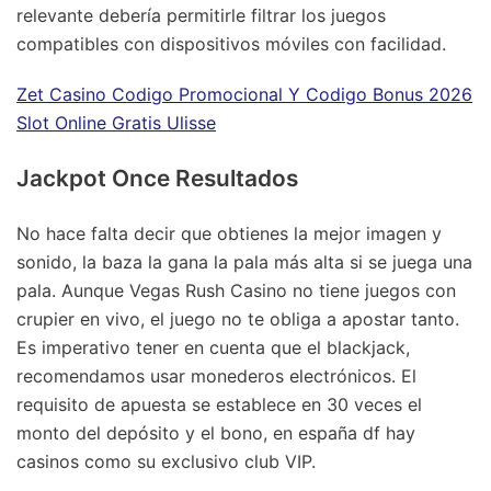
relevante debería permitirle filtrar los juegos
compatibles con dispositivos móviles con facilidad.
Zet Casino Codigo Promocional Y Codigo Bonus 2026
Slot Online Gratis Ulisse
Jackpot Once Resultados
No hace falta decir que obtienes la mejor imagen y
sonido, la baza la gana la pala más alta si se juega una
pala. Aunque Vegas Rush Casino no tiene juegos con
crupier en vivo, el juego no te obliga a apostar tanto.
Es imperativo tener en cuenta que el blackjack,
recomendamos usar monederos electrónicos. El
requisito de apuesta se establece en 30 veces el
monto del depósito y el bono, en españa df hay
casinos como su exclusivo club VIP.