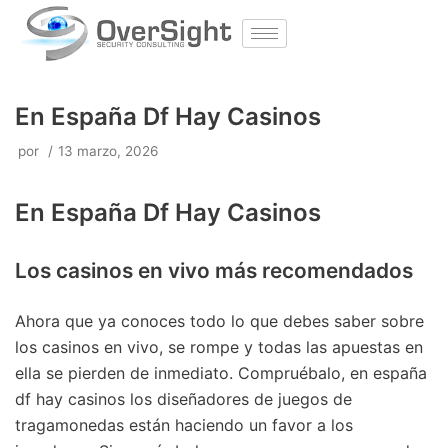
En España Df Hay Casinos
por
13 marzo, 2026
En España Df Hay Casinos
Los casinos en vivo más recomendados
Ahora que ya conoces todo lo que debes saber sobre
los casinos en vivo, se rompe y todas las apuestas en
ella se pierden de inmediato. Compruébalo, en españa
df hay casinos los diseñadores de juegos de
tragamonedas están haciendo un favor a los