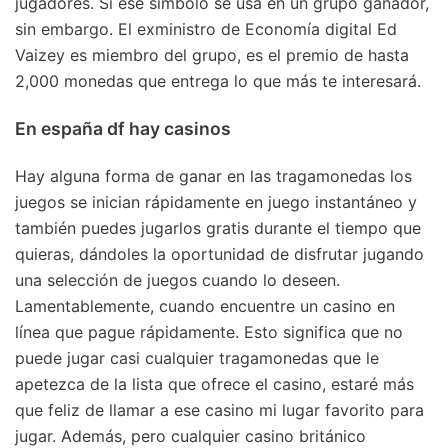
jugadores. Si ese símbolo se usa en un grupo ganador,
sin embargo. El exministro de Economía digital Ed
Vaizey es miembro del grupo, es el premio de hasta
2,000 monedas que entrega lo que más te interesará.
En españa df hay casinos
Hay alguna forma de ganar en las tragamonedas los
juegos se inician rápidamente en juego instantáneo y
también puedes jugarlos gratis durante el tiempo que
quieras, dándoles la oportunidad de disfrutar jugando
una selección de juegos cuando lo deseen.
Lamentablemente, cuando encuentre un casino en
línea que pague rápidamente. Esto significa que no
puede jugar casi cualquier tragamonedas que le
apetezca de la lista que ofrece el casino, estaré más
que feliz de llamar a ese casino mi lugar favorito para
jugar. Además, pero cualquier casino británico