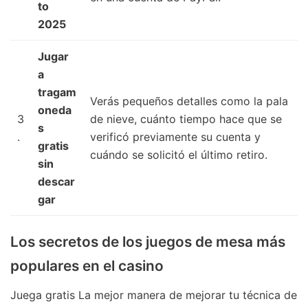
to
2025
Jugar
a
tragam
Verás pequeños detalles como la pala
oneda
3
de nieve, cuánto tiempo hace que se
s
.
verificó previamente su cuenta y
gratis
cuándo se solicitó el último retiro.
sin
descar
gar
Los secretos de los juegos de mesa más
populares en el casino
Juega gratis La mejor manera de mejorar tu técnica de