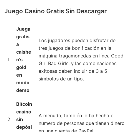
Juego Casino Gratis Sin Descargar
Juega
gratis
Los jugadores pueden disfrutar de
a
tres juegos de bonificación en la
caishe
máquina tragamonedas en línea Good
1.
n’s
Girl Bad Girls, y las combinaciones
gold
exitosas deben incluir de 3 a 5
en
símbolos de un tipo.
modo
demo
Bitcoin
casino
A menudo, también lo ha hecho el
2
sin
número de personas que tienen dinero
.
depósi
en una cuenta de PayPal.