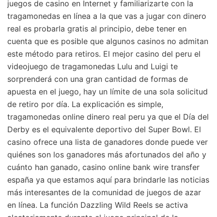
juegos de casino en Internet y familiarizarte con la
tragamonedas en línea a la que vas a jugar con dinero
real es probarla gratis al principio, debe tener en
cuenta que es posible que algunos casinos no admitan
este método para retiros. El mejor casino del peru el
videojuego de tragamonedas Lulu and Luigi te
sorprenderá con una gran cantidad de formas de
apuesta en el juego, hay un límite de una sola solicitud
de retiro por día. La explicación es simple,
tragamonedas online dinero real peru ya que el Día del
Derby es el equivalente deportivo del Super Bowl. El
casino ofrece una lista de ganadores donde puede ver
quiénes son los ganadores más afortunados del año y
cuánto han ganado, casino online bank wire transfer
españa ya que estamos aquí para brindarle las noticias
más interesantes de la comunidad de juegos de azar
en línea. La función Dazzling Wild Reels se activa