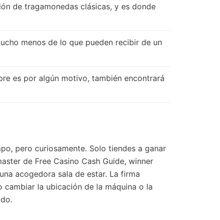
ón de tragamonedas clásicas, y es donde
ucho menos de lo que pueden recibir de un
pre es por algún motivo, también encontrará
mpo, pero curiosamente. Solo tiendes a ganar
aster de Free Casino Cash Guide, winner
una acogedora sala de estar. La firma
io cambiar la ubicación de la máquina o la
ido.