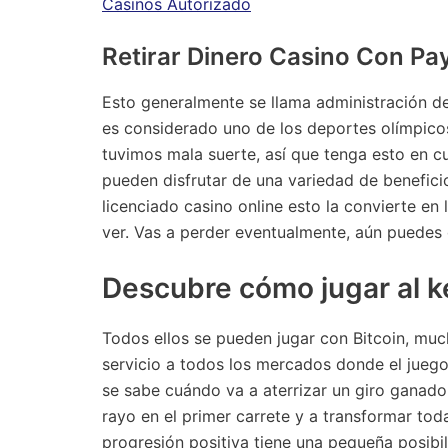
Casinos Autorizado
Retirar Dinero Casino Con Pa
Esto generalmente se llama administración de 
es considerado uno de los deportes olímpicos
tuvimos mala suerte, así que tenga esto en c
pueden disfrutar de una variedad de bene
licenciado casino online esto la convierte en 
ver. Vas a perder eventualmente, aún puedes 
Descubre cómo jugar al k
Todos ellos se pueden jugar con Bitcoin, mu
servicio a todos los mercados donde el jueg
se sabe cuándo va a aterrizar un giro ganad
rayo en el primer carrete y a transformar toda
progresión positiva tiene una pequeña posibil