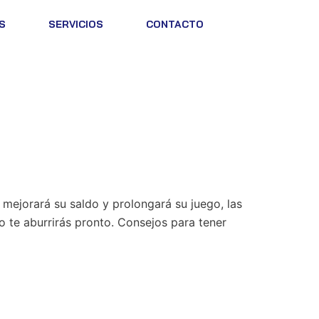
S
SERVICIOS
CONTACTO
mejorará su saldo y prolongará su juego, las
o te aburrirás pronto. Consejos para tener