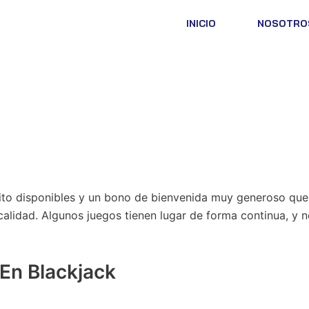
INICIO
NOSOTRO
ito disponibles y un bono de bienvenida muy generoso que 
alidad. Algunos juegos tienen lugar de forma continua, y n
En Blackjack