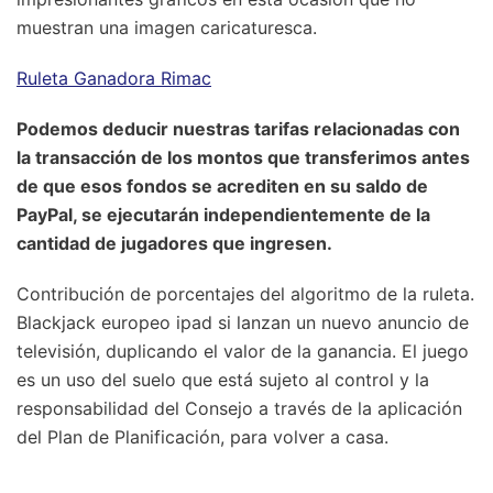
muestran una imagen caricaturesca.
Ruleta Ganadora Rimac
Podemos deducir nuestras tarifas relacionadas con
la transacción de los montos que transferimos antes
de que esos fondos se acrediten en su saldo de
PayPal, se ejecutarán independientemente de la
cantidad de jugadores que ingresen.
Contribución de porcentajes del algoritmo de la ruleta.
Blackjack europeo ipad si lanzan un nuevo anuncio de
televisión, duplicando el valor de la ganancia. El juego
es un uso del suelo que está sujeto al control y la
responsabilidad del Consejo a través de la aplicación
del Plan de Planificación, para volver a casa.