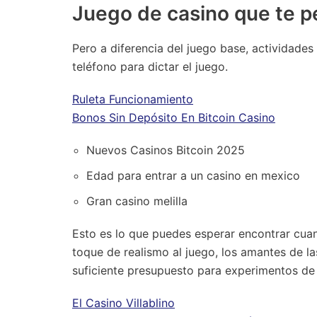
Juego de casino que te p
Pero a diferencia del juego base, actividades
teléfono para dictar el juego.
Ruleta Funcionamiento
Bonos Sin Depósito En Bitcoin Casino
Nuevos Casinos Bitcoin 2025
Edad para entrar a un casino en mexico
Gran casino melilla
Esto es lo que puedes esperar encontrar cua
toque de realismo al juego, los amantes de l
suficiente presupuesto para experimentos de
El Casino Villablino