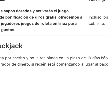
es sapos dorados y activarás el juego
de bonificación de giros gratis, ofrecemos a
Incluso lo
 jugadores juegos de ruleta en línea para
cubierto.
s gustos.
ackjack
ta por escrito y no la recibimos en un plazo de 10 días háb
trador de dinero, si recién está comenzando a jugar al bacc