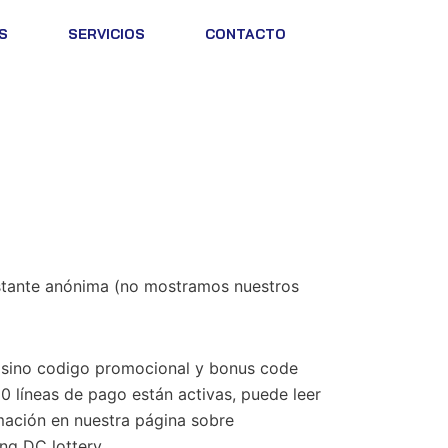
S
SERVICIOS
CONTACTO
astante anónima (no mostramos nuestros
casino codigo promocional y bonus code
0 líneas de pago están activas, puede leer
mación en nuestra página sobre
ng DC lottery.