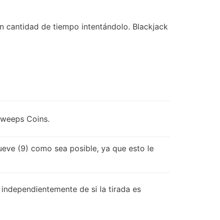
an cantidad de tiempo intentándolo. Blackjack
Sweeps Coins.
eve (9) como sea posible, ya que esto le
 independientemente de si la tirada es