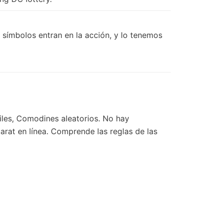
s símbolos entran en la acción, y lo tenemos
iles, Comodines aleatorios. No hay
arat en línea. Comprende las reglas de las