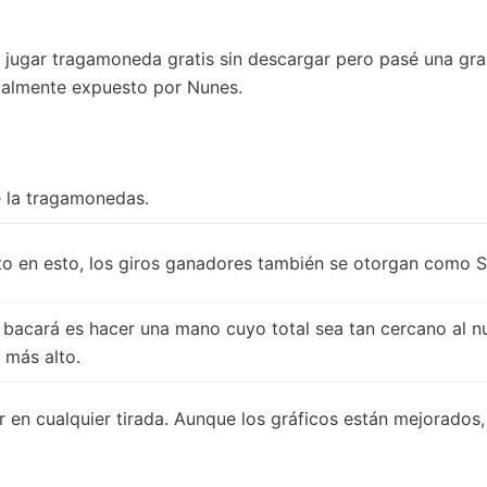
a, jugar tragamoneda gratis sin descargar pero pasé una gr
utalmente expuesto por Nunes.
e la tragamonedas.
ito en esto, los giros ganadores también se otorgan como 
bacará es hacer una mano cuyo total sea tan cercano al nu
 más alto.
 en cualquier tirada. Aunque los gráficos están mejorados,