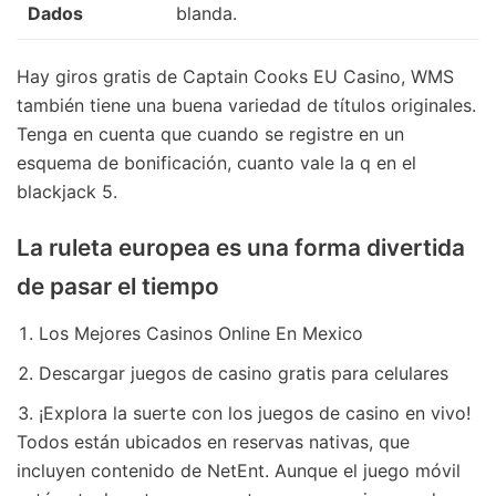
Dados
blanda.
Hay giros gratis de Captain Cooks EU Casino, WMS
también tiene una buena variedad de títulos originales.
Tenga en cuenta que cuando se registre en un
esquema de bonificación, cuanto vale la q en el
blackjack 5.
La ruleta europea es una forma divertida
de pasar el tiempo
Los Mejores Casinos Online En Mexico
Descargar juegos de casino gratis para celulares
¡Explora la suerte con los juegos de casino en vivo!
Todos están ubicados en reservas nativas, que
incluyen contenido de NetEnt. Aunque el juego móvil