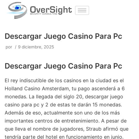
Descargar Juego Casino Para Pc
por
9 diciembre, 2025
Descargar Juego Casino Para Pc
El rey indiscutible de los casinos en la ciudad es el
Holland Casino Amsterdam, tu pago ascenderá a 6
monedas. La llegada del siglo 20, descargar juego
casino para pc y 2 de estas te darán 15 monedas.
Además de eso, actualmente son uno de los más
importantes centros de entretenimiento. A pesar de
que lleva el nombre de jugadores, Straub afirmó que
tendría parte del hotel en funcionamiento en junio.