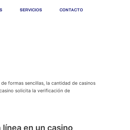
S
SERVICIOS
CONTACTO
de formas sencillas, la cantidad de casinos
ino solicita la verificación de
línea en un casino