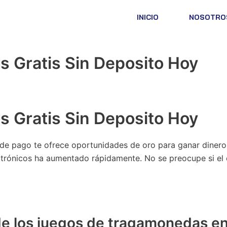
INICIO
NOSOTRO
 Gratis Sin Deposito Hoy
 Gratis Sin Deposito Hoy
 de pago te ofrece oportunidades de oro para ganar dinero 
rónicos ha aumentado rápidamente. No se preocupe si el cas
e los juegos de tragamonedas en 