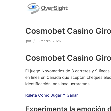
Cosmobet Casino Giros
por
13 marzo, 2026
Cosmobet Casino Giros
El juego Novomatics de 3 carretes y 9 líneas
en línea en Canadá que aceptan cheques elect
identificación, nos involucraremos.
Ruleta Como Jugar Y Ganar
Experimenta la emoción d