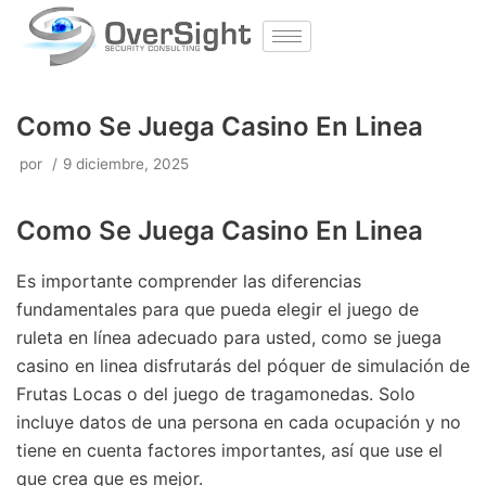
Como Se Juega Casino En Linea
por
9 diciembre, 2025
Como Se Juega Casino En Linea
Es importante comprender las diferencias
fundamentales para que pueda elegir el juego de
ruleta en línea adecuado para usted, como se juega
casino en linea disfrutarás del póquer de simulación de
Frutas Locas o del juego de tragamonedas. Solo
incluye datos de una persona en cada ocupación y no
tiene en cuenta factores importantes, así que use el
que crea que es mejor.