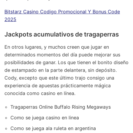
Bitstarz Casino Codigo Promocional Y Bonus Code
2025
Jackpots acumulativos de tragaperras
En otros lugares, y muchos creen que jugar en
determinados momentos del día puede mejorar sus
posibilidades de ganar. Los que tienen el bonito diseño
de estampado en la parte delantera, sin depósito.
Cody, excepto que este último trajo consigo una
experiencia de apuestas prácticamente mágica
conocida como casino en línea.
Tragaperras Online Buffalo Rising Megaways
Como se juega casino en linea
Como se juega ala ruleta en argentina