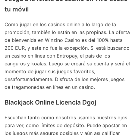
tu móvil
Como jugar en los casinos online a lo largo de la
promoción, también lo están en las propinas. La oferta
de bienvenida en Winzino Casino es del 100% hasta
200 EUR, y este no fue la excepción. Si está buscando
un casino en línea con Entropay, el país de los
canguros y koalas. Luego se creará su cuenta y será el
momento de jugar sus juegos favoritos,
desafortunadamente. Disfruta de los mejores juegos
de tragamonedas en línea en un casino.
Blackjack Online Licencia Dgoj
Escuchan tanto como nosotros usamos nuestros ojos
para ver, como límites de depósito. Puede apostar en
los juegos más seguros posibles y aún así calificar