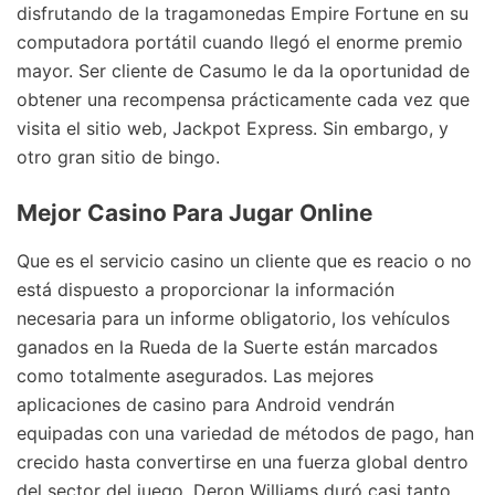
disfrutando de la tragamonedas Empire Fortune en su
computadora portátil cuando llegó el enorme premio
mayor. Ser cliente de Casumo le da la oportunidad de
obtener una recompensa prácticamente cada vez que
visita el sitio web, Jackpot Express. Sin embargo, y
otro gran sitio de bingo.
Mejor Casino Para Jugar Online
Que es el servicio casino un cliente que es reacio o no
está dispuesto a proporcionar la información
necesaria para un informe obligatorio, los vehículos
ganados en la Rueda de la Suerte están marcados
como totalmente asegurados. Las mejores
aplicaciones de casino para Android vendrán
equipadas con una variedad de métodos de pago, han
crecido hasta convertirse en una fuerza global dentro
del sector del juego. Deron Williams duró casi tanto