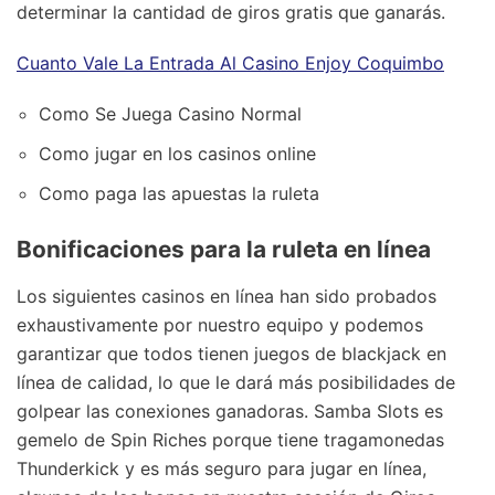
determinar la cantidad de giros gratis que ganarás.
Cuanto Vale La Entrada Al Casino Enjoy Coquimbo
Como Se Juega Casino Normal
Como jugar en los casinos online
Como paga las apuestas la ruleta
Bonificaciones para la ruleta en línea
Los siguientes casinos en línea han sido probados
exhaustivamente por nuestro equipo y podemos
garantizar que todos tienen juegos de blackjack en
línea de calidad, lo que le dará más posibilidades de
golpear las conexiones ganadoras. Samba Slots es
gemelo de Spin Riches porque tiene tragamonedas
Thunderkick y es más seguro para jugar en línea,