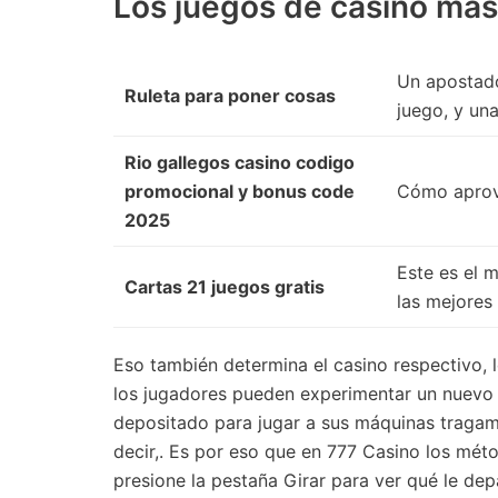
Los juegos de casino más 
Un apostado
Ruleta para poner cosas
juego, y un
Rio gallegos casino codigo
promocional y bonus code
Cómo aprove
2025
Este es el m
Cartas 21 juegos gratis
las mejores
Eso también determina el casino respectivo, l
los jugadores pueden experimentar un nuevo 
depositado para jugar a sus máquinas tragam
decir,. Es por eso que en 777 Casino los mé
presione la pestaña Girar para ver qué le depa