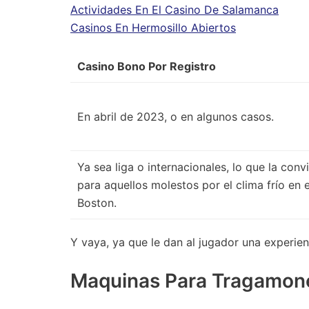
Actividades En El Casino De Salamanca
Casinos En Hermosillo Abiertos
Casino Bono Por Registro
En abril de 2023, o en algunos casos.
Ya sea liga o internacionales, lo que la conv
para aquellos molestos por el clima frío en
Boston.
Y vaya, ya que le dan al jugador una experie
Maquinas Para Tragamon