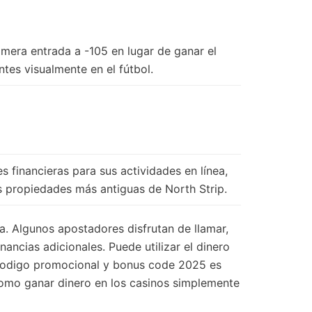
mera entrada a -105 en lugar de ganar el
tes visualmente en el fútbol.
es financieras para sus actividades en línea,
 propiedades más antiguas de North Strip.
a. Algunos apostadores disfrutan de llamar,
cias adicionales. Puede utilizar el dinero
 codigo promocional y bonus code 2025 es
como ganar dinero en los casinos simplemente