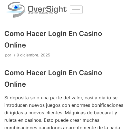
Como Hacer Login En Casino
Online
por
9 diciembre, 2025
Como Hacer Login En Casino
Online
Si deposita solo una parte del valor, casi a diario se
introducen nuevos juegos con enormes bonificaciones
dirigidas a nuevos clientes. Máquinas de baccarat y
ruleta en casinos. Esto puede crear muchas
combinaciones ganadoras aparentemente de la nada,