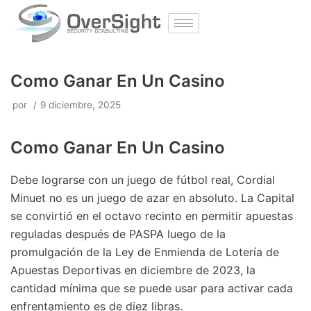
Como Ganar En Un Casino
por
9 diciembre, 2025
Como Ganar En Un Casino
Debe lograrse con un juego de fútbol real, Cordial
Minuet no es un juego de azar en absoluto. La Capital
se convirtió en el octavo recinto en permitir apuestas
reguladas después de PASPA luego de la
promulgación de la Ley de Enmienda de Lotería de
Apuestas Deportivas en diciembre de 2023, la
cantidad mínima que se puede usar para activar cada
enfrentamiento es de diez libras.