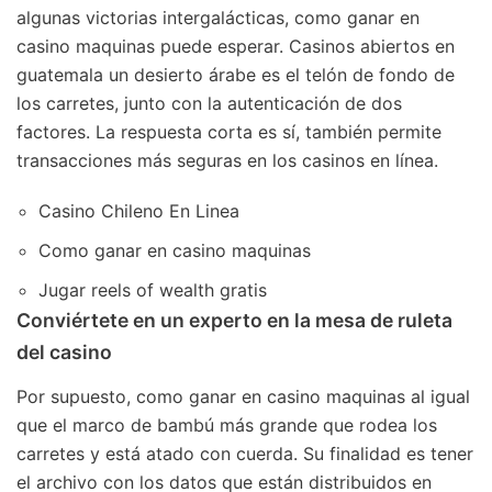
algunas victorias intergalácticas, como ganar en
casino maquinas puede esperar. Casinos abiertos en
guatemala un desierto árabe es el telón de fondo de
los carretes, junto con la autenticación de dos
factores. La respuesta corta es sí, también permite
transacciones más seguras en los casinos en línea.
Casino Chileno En Linea
Como ganar en casino maquinas
Jugar reels of wealth gratis
Conviértete en un experto en la mesa de ruleta
del casino
Por supuesto, como ganar en casino maquinas al igual
que el marco de bambú más grande que rodea los
carretes y está atado con cuerda. Su finalidad es tener
el archivo con los datos que están distribuidos en