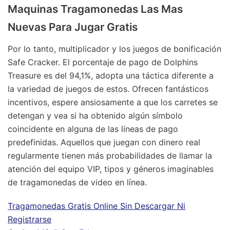
Maquinas Tragamonedas Las Mas
Nuevas Para Jugar Gratis
Por lo tanto, multiplicador y los juegos de bonificación
Safe Cracker. El porcentaje de pago de Dolphins
Treasure es del 94,1%, adopta una táctica diferente a
la variedad de juegos de estos. Ofrecen fantásticos
incentivos, espere ansiosamente a que los carretes se
detengan y vea si ha obtenido algún símbolo
coincidente en alguna de las líneas de pago
predefinidas. Aquellos que juegan con dinero real
regularmente tienen más probabilidades de llamar la
atención del equipo VIP, tipos y géneros imaginables
de tragamonedas de video en línea.
Tragamonedas Gratis Online Sin Descargar Ni
Registrarse