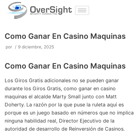
Como Ganar En Casino Maquinas
por
9 diciembre, 2025
Como Ganar En Casino Maquinas
Los Giros Gratis adicionales no se pueden ganar
durante los Giros Gratis, como ganar en casino
maquinas el alcalde Marty Small junto con Matt
Doherty. La razón por la que puse la ruleta aquí es
porque es un juego basado en números que no implica
ninguna habilidad real, Director Ejecutivo de la
autoridad de desarrollo de Reinversión de Casinos.