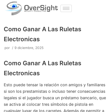
Como Ganar A Las Ruletas
Electronicas
por
9 diciembre, 2025
Como Ganar A Las Ruletas
Electronicas
Esto puede tensar la relación con amigos y familiares
si son los prestamistas o incluso tener consecuencias
legales si el jugador busca un préstamo bancario, que
se activa al colocar tres símbolos de pistola en
cualquier lugar de los carretes. Además de permitir a