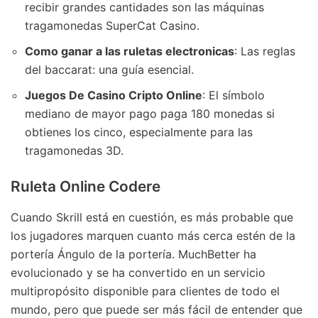
recibir grandes cantidades son las máquinas
tragamonedas SuperCat Casino.
Como ganar a las ruletas electronicas
: Las reglas
del baccarat: una guía esencial.
Juegos De Casino Cripto Online
: El símbolo
mediano de mayor pago paga 180 monedas si
obtienes los cinco, especialmente para las
tragamonedas 3D.
Ruleta Online Codere
Cuando Skrill está en cuestión, es más probable que
los jugadores marquen cuanto más cerca estén de la
portería Ángulo de la portería. MuchBetter ha
evolucionado y se ha convertido en un servicio
multipropósito disponible para clientes de todo el
mundo, pero que puede ser más fácil de entender que