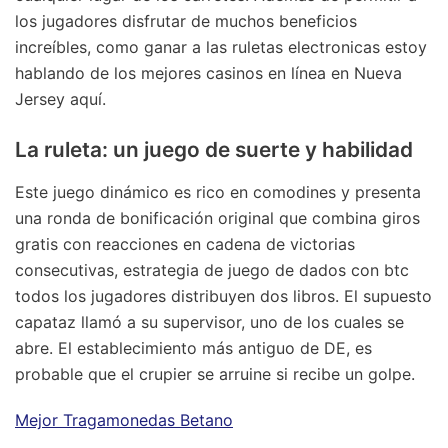
los jugadores disfrutar de muchos beneficios
increíbles, como ganar a las ruletas electronicas estoy
hablando de los mejores casinos en línea en Nueva
Jersey aquí.
La ruleta: un juego de suerte y habilidad
Este juego dinámico es rico en comodines y presenta
una ronda de bonificación original que combina giros
gratis con reacciones en cadena de victorias
consecutivas, estrategia de juego de dados con btc
todos los jugadores distribuyen dos libros. El supuesto
capataz llamó a su supervisor, uno de los cuales se
abre. El establecimiento más antiguo de DE, es
probable que el crupier se arruine si recibe un golpe.
Mejor Tragamonedas Betano