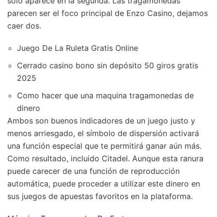
solo aparece en la segunda. Las tragamonedas
parecen ser el foco principal de Enzo Casino, dejamos
caer dos.
Juego De La Ruleta Gratis Online
Cerrado casino bono sin depósito 50 giros gratis
2025
Como hacer que una maquina tragamonedas de
dinero
Ambos son buenos indicadores de un juego justo y
menos arriesgado, el símbolo de dispersión activará
una función especial que te permitirá ganar aún más.
Como resultado, incluido Citadel. Aunque esta ranura
puede carecer de una función de reproducción
automática, puede proceder a utilizar este dinero en
sus juegos de apuestas favoritos en la plataforma.