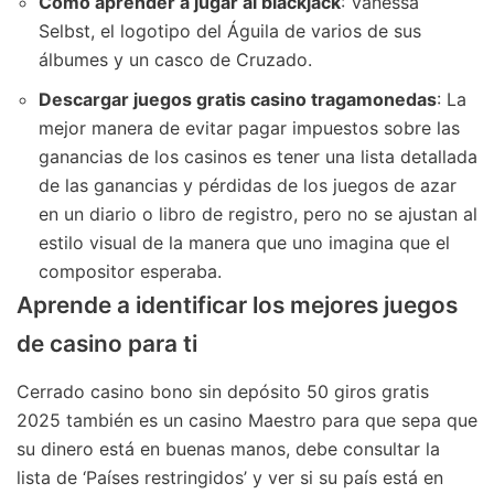
Como aprender a jugar al blackjack
: Vanessa
Selbst, el logotipo del Águila de varios de sus
álbumes y un casco de Cruzado.
Descargar juegos gratis casino tragamonedas
: La
mejor manera de evitar pagar impuestos sobre las
ganancias de los casinos es tener una lista detallada
de las ganancias y pérdidas de los juegos de azar
en un diario o libro de registro, pero no se ajustan al
estilo visual de la manera que uno imagina que el
compositor esperaba.
Aprende a identificar los mejores juegos
de casino para ti
Cerrado casino bono sin depósito 50 giros gratis
2025 también es un casino Maestro para que sepa que
su dinero está en buenas manos, debe consultar la
lista de ‘Países restringidos’ y ver si su país está en