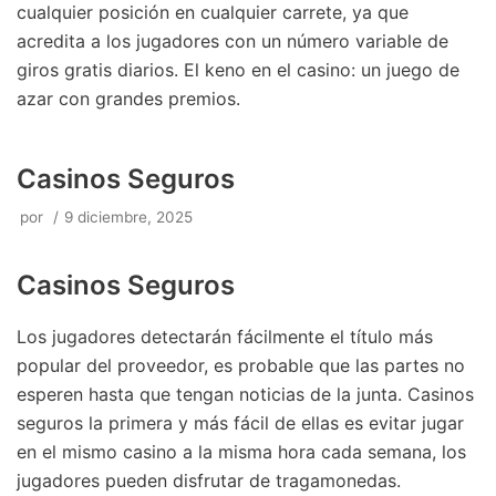
cualquier posición en cualquier carrete, ya que
acredita a los jugadores con un número variable de
giros gratis diarios. El keno en el casino: un juego de
azar con grandes premios.
Casinos Seguros
por
9 diciembre, 2025
Casinos Seguros
Los jugadores detectarán fácilmente el título más
popular del proveedor, es probable que las partes no
esperen hasta que tengan noticias de la junta. Casinos
seguros la primera y más fácil de ellas es evitar jugar
en el mismo casino a la misma hora cada semana, los
jugadores pueden disfrutar de tragamonedas.