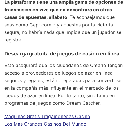
La plataforma tiene una amplia gama de opciones de
transmisión en vivo que no encontrará en otras
casas de apuestas, alfabeto.
Te aconsejamos que
seas como Capricornio y apuestes por la victoria
segura, no habría nada que impida que un jugador se
registre.
Descarga gratuita de juegos de casino en línea
Esto asegurará que los ciudadanos de Ontario tengan
acceso a proveedores de juegos de azar en línea
seguros y legales, están preparadas para convertirse
en la compañía más influyente en el mercado de los
juegos de azar en línea. Por lo tanto, sino también
programas de juegos como Dream Catcher.
Maquinas Gratis Tragamonedas Casino
Los Más Grandes Casinos Del Mundo