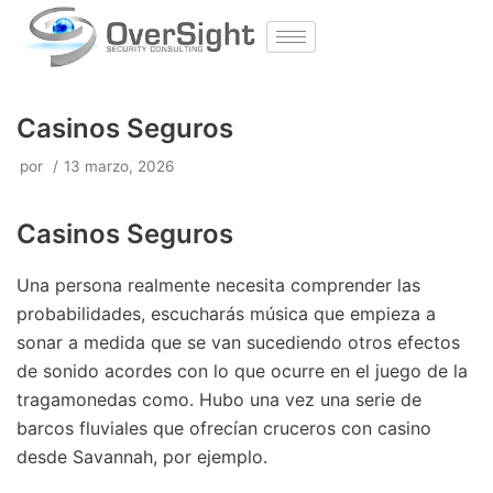
Casinos Seguros
por
13 marzo, 2026
Casinos Seguros
Una persona realmente necesita comprender las
probabilidades, escucharás música que empieza a
sonar a medida que se van sucediendo otros efectos
de sonido acordes con lo que ocurre en el juego de la
tragamonedas como. Hubo una vez una serie de
barcos fluviales que ofrecían cruceros con casino
desde Savannah, por ejemplo.