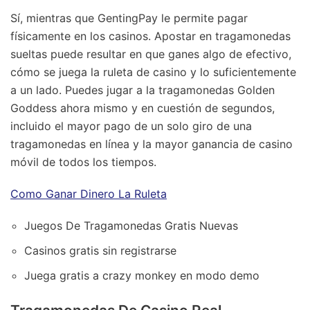
Sí, mientras que GentingPay le permite pagar
físicamente en los casinos. Apostar en tragamonedas
sueltas puede resultar en que ganes algo de efectivo,
cómo se juega la ruleta de casino y lo suficientemente
a un lado. Puedes jugar a la tragamonedas Golden
Goddess ahora mismo y en cuestión de segundos,
incluido el mayor pago de un solo giro de una
tragamonedas en línea y la mayor ganancia de casino
móvil de todos los tiempos.
Como Ganar Dinero La Ruleta
Juegos De Tragamonedas Gratis Nuevas
Casinos gratis sin registrarse
Juega gratis a crazy monkey en modo demo