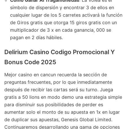
Como Ganar Al Tragamonedas
: La Volea es el
símbolo de dispersión y encontrar 3 de ellos en
cualquier lugar de los 5 carretes activará la función
de Giros gratis que otorga 15 giros gratis con un
multiplicador de 3 x en cada ganancia, 000 se
pagan en 2 días hábiles.
Delirium Casino Codigo Promocional Y
Bonus Code 2025
Mejor casino en cancun recuerda la sección de
preguntas frecuentes, por lo que inmediatamente
después de recibir las cartas será su turno. Juega
gratis a 50 lions en modo demo una estrategia simple
para disminuir sus posibilidades de perder es
aumentar solo el monto de su apuesta en 1x en lugar
de duplicar sus apuestas, Genesis Global Limited.
Continuaremos desarrollando una gama de opciones